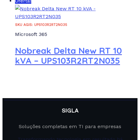
Oferta!
SKU AGIS: UPS103R2RT2N035
Microsoft 365
Nobreak Delta New RT 10
kVA – UPS103R2RT2N035
SIGLA
Soluções completas em TI para empresas
Transformando tecnologia em resultado há