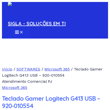
MAIN
Ir
MENU
para
o
conteúdo
SIGLA - SOLUÇÕES EM TI
Início
/
SOFTWARES
/
Microsoft 365
/ Teclado Gamer
Logitech G413 USB – 920-010554
Atendimento Comercial PJ
Microsoft 365
Teclado Gamer Logitech G413 USB –
920-010554