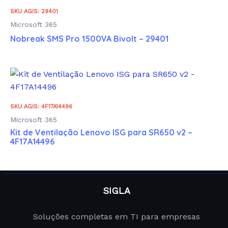
SKU AGIS: 29401
Microsoft 365
Nobreak SMS Pro 1500VA Bivolt – 29401
SKU AGIS: 4F17A14496
Microsoft 365
Kit de Ventilação Lenovo ISG para SR650 v2 –
4F17A14496
SIGLA
Soluções completas em TI para empresas