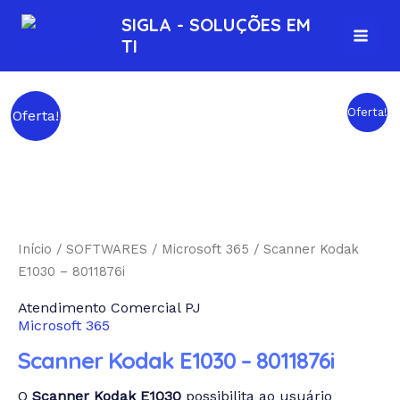
Ir
MAI
SIGLA - SOLUÇÕES EM
para
TI
MEN
o
conteúdo
Scanner
Oferta!
Oferta!
Kodak
E1030
-
8011876i
quantidade
Início
/
SOFTWARES
/
Microsoft 365
/ Scanner Kodak
E1030 – 8011876i
Atendimento Comercial PJ
Microsoft 365
Scanner Kodak E1030 – 8011876i
O
Scanner Kodak E1030
possibilita ao usuário