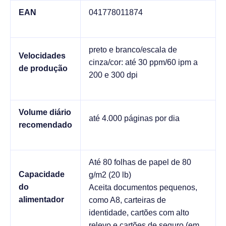
EAN
041778011874
preto e branco/escala de
Velocidades
cinza/cor: até 30 ppm/60 ipm a
de produção
200 e 300 dpi
Volume diário
até 4.000 páginas por dia
recomendado
Até 80 folhas de papel de 80
Capacidade
g/m2 (20 lb)
do
Aceita documentos pequenos,
alimentador
como A8, carteiras de
identidade, cartões com alto
relevo e cartões de seguro (em