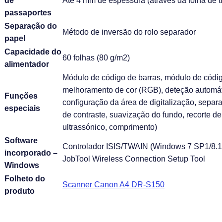
de
Até 4 mm de espessura (através da folha de t
passaportes
Separação do
Método de inversão do rolo separador
papel
Capacidade do
60 folhas (80 g/m2)
alimentador
Módulo de código de barras, módulo de código
melhoramento de cor (RGB), deteção automátic
Funções
configuração da área de digitalização, separ
especiais
de contraste, suavização do fundo, recorte d
ultrassónico, comprimento)
Software
Controlador ISIS/TWAIN (Windows 7 SP1/8.1
incorporado –
JobTool Wireless Connection Setup Tool
Windows
Folheto do
Scanner Canon A4 DR-S150
produto