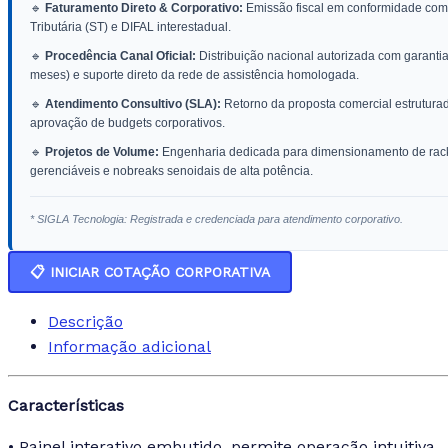
🔹
Faturamento Direto & Corporativo:
Emissão fiscal em conformidade com 
Tributária (ST) e DIFAL interestadual.
🔹
Procedência Canal Oficial:
Distribuição nacional autorizada com garantia 
meses) e suporte direto da rede de assistência homologada.
🔹
Atendimento Consultivo (SLA):
Retorno da proposta comercial estrutura
aprovação de budgets corporativos.
🔹
Projetos de Volume:
Engenharia dedicada para dimensionamento de racks
gerenciáveis e nobreaks senoidais de alta potência.
* SIGLA Tecnologia: Registrada e credenciada para atendimento corporativo.
📋 INICIAR COTAÇÃO CORPORATIVA
Descrição
Informação adicional
Características
• Painel interativo embutido, permite operação intuitiva.