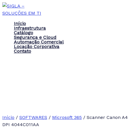
Ir
para
o
Início
conteúdo
Infraestrutura
Catálogo
Segurança e Cloud
Automação Comercial
Locação Corporativa
Contato
Início
/
SOFTWARES
/
Microsoft 365
/ Scanner Canon A4
DPI 4044C011AA