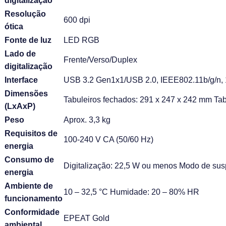
digitalização
Resolução
600 dpi
ótica
Fonte de luz
LED RGB
Lado de
Frente/Verso/Duplex
digitalização
Interface
USB 3.2 Gen1x1/USB 2.0, IEEE802.11b/g/n
Dimensões
Tabuleiros fechados: 291 x 247 x 242 mm Tab
(LxAxP)
Peso
Aprox. 3,3 kg
Requisitos de
100-240 V CA (50/60 Hz)
energia
Consumo de
Digitalização: 22,5 W ou menos Modo de su
energia
Ambiente de
10 – 32,5 °C Humidade: 20 – 80% HR
funcionamento
Conformidade
EPEAT Gold
ambiental