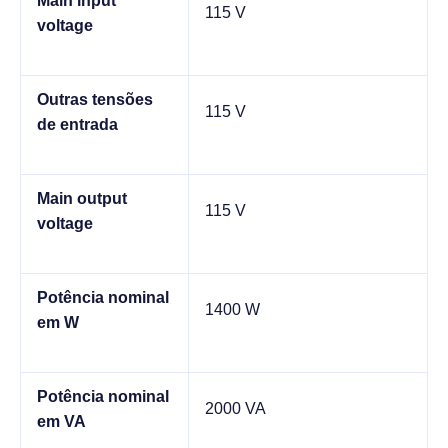
Main input
115 V
voltage
Outras tensões
115 V
de entrada
Main output
115 V
voltage
Potência nominal
1400 W
em W
Potência nominal
2000 VA
em VA