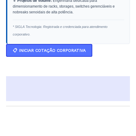
🔹
Projetos de Volume:
Engenharia dedicada para
dimensionamento de racks, storages, switches gerenciáveis e
nobreaks senoidais de alta potência.
* SIGLA Tecnologia: Registrada e credenciada para atendimento
corporativo.
📋 INICIAR COTAÇÃO CORPORATIVA
Descrição
Informação adicional