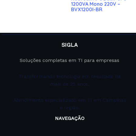
1200VA Mono 220V –
BVX1200I-BR
SIGLA
Soluções completas em TI para empresas
Transformando tecnologia em resultado há
mais de 25 anos.
Atendimento especializado em TI em Campinas
e região.
NAVEGAÇÃO