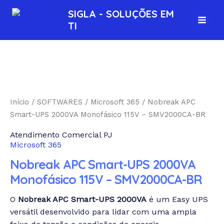
Ir
MAI
SIGLA - SOLUÇÕES EM
para
TI
MEN
o
conteúdo
Início
/
SOFTWARES
/
Microsoft 365
/ Nobreak APC
Smart-UPS 2000VA Monofásico 115V – SMV2000CA-BR
Atendimento Comercial PJ
Microsoft 365
Nobreak APC Smart-UPS 2000VA
Monofásico 115V – SMV2000CA-BR
O
Nobreak APC Smart-UPS 2000VA
é um Easy UPS
versátil desenvolvido para lidar com uma ampla