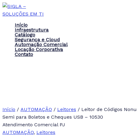
Ir
para
o
Início
conteúdo
Infraestrutura
Catálogo
Segurança e Cloud
Automação Comercial
Locação Corporativa
Contato
Início
/
AUTOMAÇÃO
/
Leitores
/ Leitor de Códigos Non
Semi para Boletos e Cheques USB – 10530
Atendimento Comercial PJ
AUTOMAÇÃO
,
Leitores