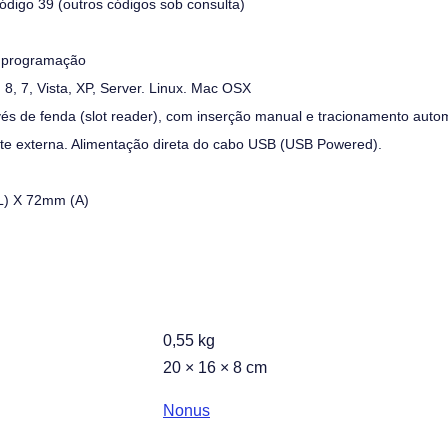
ódigo 39 (outros códigos sob consulta)
e programação
8, 7, Vista, XP, Server. Linux. Mac OSX
és de fenda (slot reader), com inserção manual e tracionamento auto
te externa. Alimentação direta do cabo USB (USB Powered).
) X 72mm (A)
0,55 kg
20 × 16 × 8 cm
Nonus