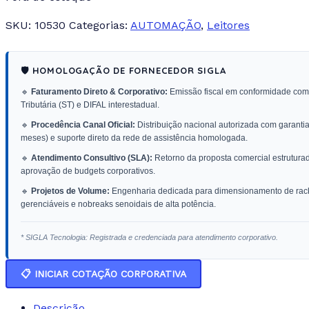
SKU:
10530
Categorias:
AUTOMAÇÃO
,
Leitores
🛡️ HOMOLOGAÇÃO DE FORNECEDOR SIGLA
🔹
Faturamento Direto & Corporativo:
Emissão fiscal em conformidade com 
Tributária (ST) e DIFAL interestadual.
🔹
Procedência Canal Oficial:
Distribuição nacional autorizada com garantia 
meses) e suporte direto da rede de assistência homologada.
🔹
Atendimento Consultivo (SLA):
Retorno da proposta comercial estrutura
aprovação de budgets corporativos.
🔹
Projetos de Volume:
Engenharia dedicada para dimensionamento de racks
gerenciáveis e nobreaks senoidais de alta potência.
* SIGLA Tecnologia: Registrada e credenciada para atendimento corporativo.
📋 INICIAR COTAÇÃO CORPORATIVA
Descrição