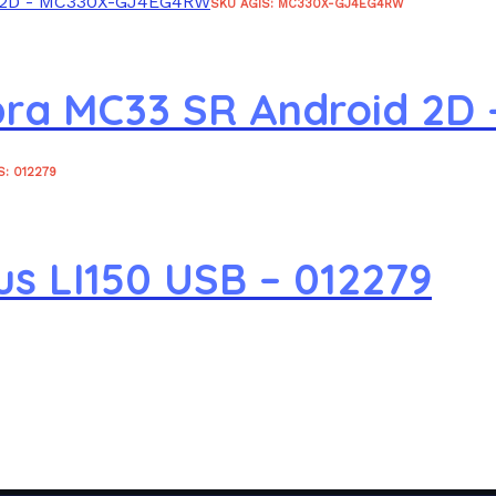
SKU AGIS: MC330X-GJ4EG4RW
bra MC33 SR Android 2
S: 012279
us LI150 USB – 012279