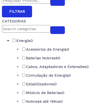
FILTRAR
CATEGORIAS
Energia
0
Acessórios de Energia
0
Baterias Nobreak
0
Cabos, Adaptadores e Extensões
0
Comutação de Energia
0
Estabilizadores
0
Módulo de Baterias
0
Nobreak até 19Kva
0