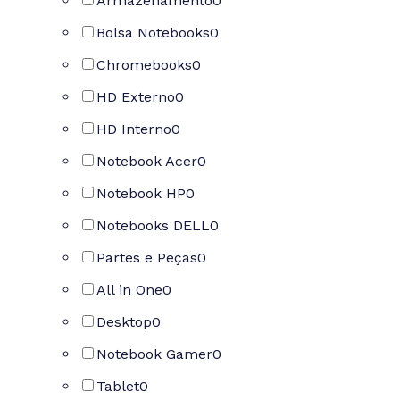
Armazenamento
0
Bolsa Notebooks
0
Chromebooks
0
HD Externo
0
HD Interno
0
Notebook Acer
0
Notebook HP
0
Notebooks DELL
0
Partes e Peças
0
All in One
0
Desktop
0
Notebook Gamer
0
Tablet
0