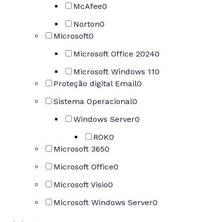
McAfee
0
Norton
0
Microsoft
0
Microsoft Office 2024
0
Microsoft Windows 11
0
Proteção digital Email
0
Sistema Operacional
0
Windows Server
0
ROK
0
Microsoft 365
0
Microsoft Office
0
Microsoft Visio
0
Microsoft Windows Server
0