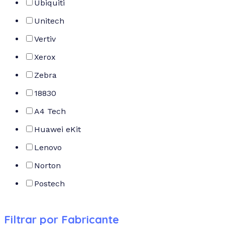
Ubiquiti
Unitech
Vertiv
Xerox
Zebra
18830
A4 Tech
Huawei eKit
Lenovo
Norton
Postech
Filtrar por Fabricante