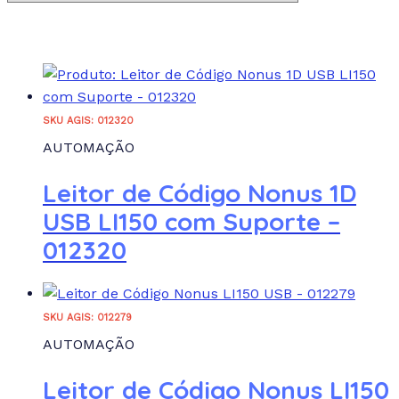
:
Atributo "Fabricante" de produto
Categorias de produto
SKU AGIS: 012320
AUTOMAÇÃO
Energia
Climatização
Leitor de Código Nonus 1D
Infraestrutura de TI
Computadores
USB LI150 com Suporte –
AUTOMAÇÃO
012320
Rede e Conectividade
IMAGEM
IMPRESSÃO E DIGITALIZAÇÃO
SKU AGIS: 012279
SOFTWARES
AUTOMAÇÃO
REDEFINIR
Leitor de Código Nonus LI150