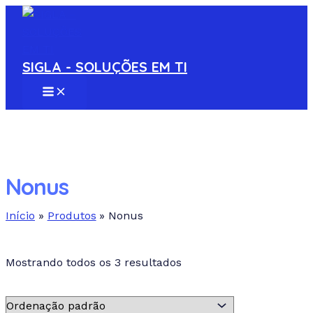
MAIN
Ir
S
MENU
para
e
o
a
conteúdo
SIGLA - SOLUÇÕES EM TI
r
c
h
p
r
Nonus
o
d
Início
Produtos
Nonus
u
Em estoque
c
Mostrando todos os 3 resultados
Pesquisa de texto
t
s
Atributo "Fabricante" de produto
+