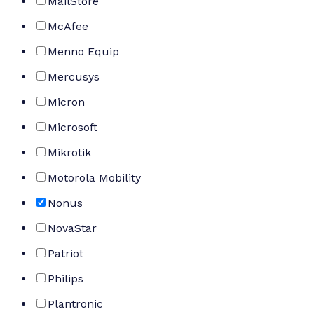
MailStore
McAfee
Menno Equip
Mercusys
Micron
Microsoft
Mikrotik
Motorola Mobility
Nonus
NovaStar
Patriot
Philips
Plantronic