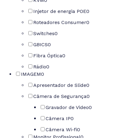
KVM
0
Injetor de energia POE
0
Roteadores Consumer
0
Switches
0
GBICS
0
Fibra Óptica
0
Rádio
0
IMAGEM
0
Apresentador de Slide
0
Câmera de Segurança
0
Gravador de Video
0
Câmera IP
0
Câmera Wi-fi
0
Monitor Profissional
0