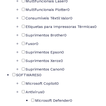
Multifuncionais Laser
0
Multifuncionais Plotter
0
Consumíveis Têxtil Valor
0
Etiquetas para Impressoras Térmicas
0
Suprimentos Brother
0
Fusor
0
Suprimentos Epson
0
Suprimentos Xerox
0
Suprimentos Canon
0
SOFTWARES
0
Microsoft Copilot
0
Antivírus
0
Microsoft Defender
0