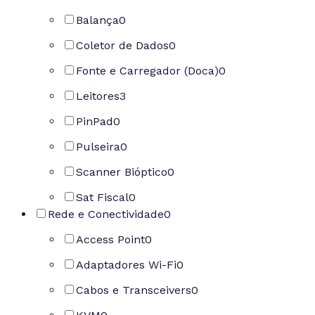
Balança
0
Coletor de Dados
0
Fonte e Carregador (Doca)
0
Leitores
3
PinPad
0
Pulseira
0
Scanner Bióptico
0
Sat Fiscal
0
Rede e Conectividade
0
Access Point
0
Adaptadores Wi-Fi
0
Cabos e Transceivers
0