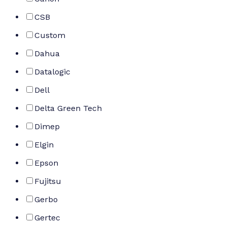
CSB
Custom
Dahua
Datalogic
Dell
Delta Green Tech
Dimep
Elgin
Epson
Fujitsu
Gerbo
Gertec