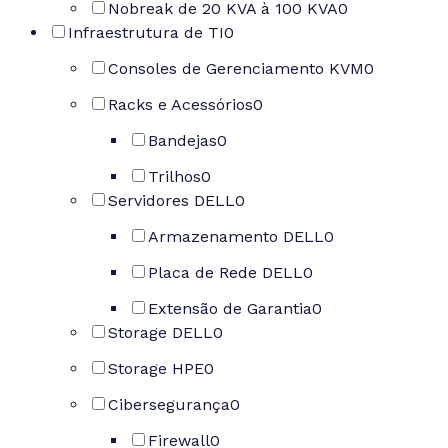
Nobreak de 20 KVA à 100 KVA
0
Infraestrutura de TI
0
Consoles de Gerenciamento KVM
0
Racks e Acessórios
0
Bandejas
0
Trilhos
0
Servidores DELL
0
Armazenamento DELL
0
Placa de Rede DELL
0
Extensão de Garantia
0
Storage DELL
0
Storage HPE
0
Cibersegurança
0
Firewall
0