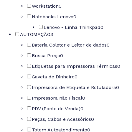
Workstation
0
Notebooks Lenovo
0
Lenovo - Linha Thinkpad
0
AUTOMAÇÃO
3
Bateria Coletor e Leitor de dados
0
Busca Preço
0
Etiquetas para Impressoras Térmicas
0
Gaveta de Dinheiro
0
Impressora de Etiqueta e Rotuladora
0
Impressora não Fiscal
0
PDV (Ponto de Venda)
0
Peças, Cabos e Acessórios
0
Totem Autoatendimento
0