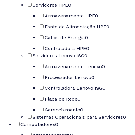
Servidores HPE
0
Armazenamento HPE
0
Fonte de Alimentação HPE
0
Cabos de Energia
0
Controladora HPE
0
Servidores Lenovo ISG
0
Armazenamento Lenovo
0
Processador Lenovo
0
Controladora Lenovo ISG
0
Placa de Rede
0
Gerenciamento
0
Sistemas Operacionais para Servidores
0
Computadores
0