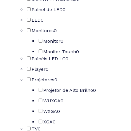
Painel de LED
0
LED
0
Monitores
0
Monitor
0
Monitor Touch
0
Painéis LED LG
0
Player
0
Projetores
0
Projetor de Alto Brilho
0
WUXGA
0
WXGA
0
XGA
0
TV
0