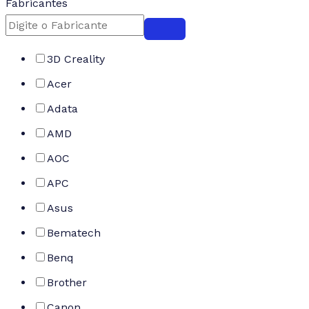
Fabricantes
3D Creality
Acer
Adata
AMD
AOC
APC
Asus
Bematech
Benq
Brother
Canon