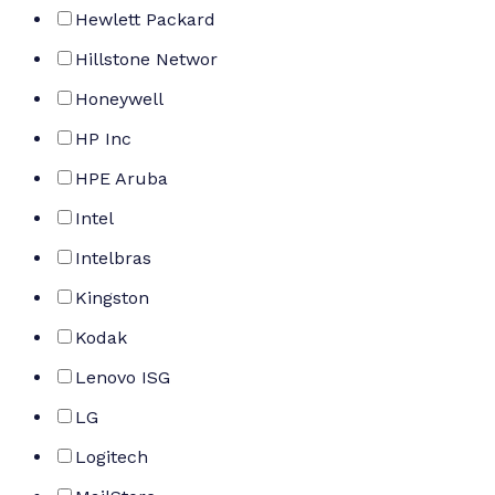
Hewlett Packard
Hillstone Networ
Honeywell
HP Inc
HPE Aruba
Intel
Intelbras
Kingston
Kodak
Lenovo ISG
LG
Logitech