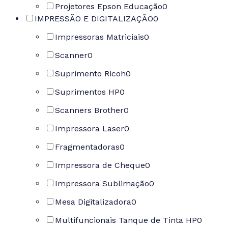
Projetores Epson Educação
0
IMPRESSÃO E DIGITALIZAÇÃO
0
Impressoras Matriciais
0
Scanner
0
Suprimento Ricoh
0
Suprimentos HP
0
Scanners Brother
0
Impressora Laser
0
Fragmentadoras
0
Impressora de Cheque
0
Impressora Sublimação
0
Mesa Digitalizadora
0
Multifuncionais Tanque de Tinta HP
0