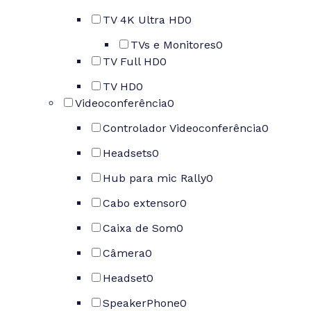
TV 4K Ultra HD
0
TVs e Monitores
0
TV Full HD
0
TV HD
0
Videoconferência
0
Controlador Videoconferência
0
Headsets
0
Hub para mic Rally
0
Cabo extensor
0
Caixa de Som
0
Câmera
0
Headset
0
SpeakerPhone
0