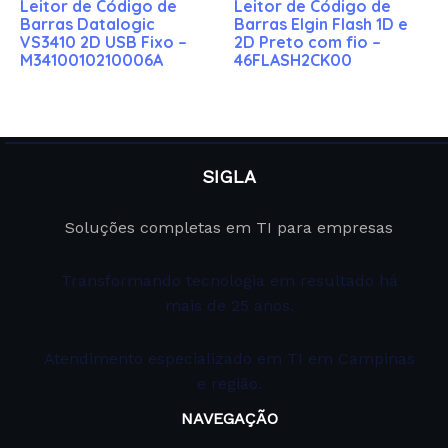
Leitor de Código de
Leitor de Código de
Barras Datalogic
Barras Elgin Flash 1D e
VS3410 2D USB Fixo –
2D Preto com fio –
M3410010210006A
46FLASH2CK00
SIGLA
Soluções completas em TI para empresas
Transformando tecnologia em resultado há
mais de 25 anos.
Atendimento especializado em TI em Campinas
e região.
NAVEGAÇÃO