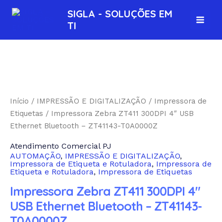
Ir
MAI
SIGLA - SOLUÇÕES EM
para
TI
MEN
o
conteúdo
Início
/
IMPRESSÃO E DIGITALIZAÇÃO
/
Impressora de
Etiquetas
/ Impressora Zebra ZT411 300DPI 4″ USB
Ethernet Bluetooth – ZT41143-T0A0000Z
Atendimento Comercial PJ
AUTOMAÇÃO
,
IMPRESSÃO E DIGITALIZAÇÃO
,
Impressora de Etiqueta e Rotuladora
,
Impressora de
Etiqueta e Rotuladora
,
Impressora de Etiquetas
Impressora Zebra ZT411 300DPI 4″
USB Ethernet Bluetooth – ZT41143-
T0A0000Z