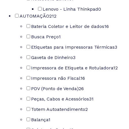
Lenovo - Linha Thinkpad
0
AUTOMAÇÃO
212
Bateria Coletor e Leitor de dados
16
Busca Preço
1
Etiquetas para Impressoras Térmicas
3
Gaveta de Dinheiro
3
Impressora de Etiqueta e Rotuladora
12
Impressora não Fiscal
16
PDV (Ponto de Venda)
26
Peças, Cabos e Acessórios
31
Totem Autoatendimento
2
Balança
1