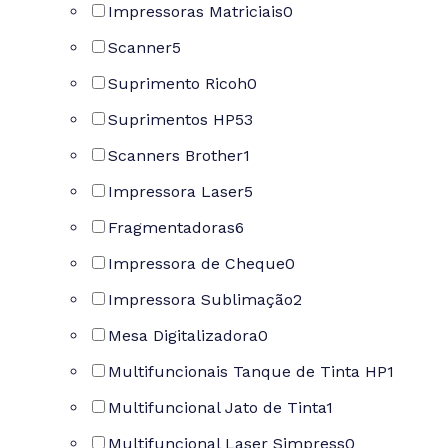
Impressoras Matriciais
0
Scanner
5
Suprimento Ricoh
0
Suprimentos HP
53
Scanners Brother
1
Impressora Laser
5
Fragmentadoras
6
Impressora de Cheque
0
Impressora Sublimação
2
Mesa Digitalizadora
0
Multifuncionais Tanque de Tinta HP
1
Multifuncional Jato de Tinta
1
Multifuncional Laser Simpress
0