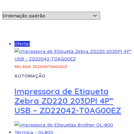
:
Atributo "Fabricante" de produto
+
Atributo "Fabricante" de produto
Oferta!
REDEFINIR
SKU AGIS: ZD22042T0AG00EZI
AUTOMAÇÃO
Impressora de Etiqueta
Zebra ZD220 203DPI 4P”
USB – ZD22042-T0AG00EZ