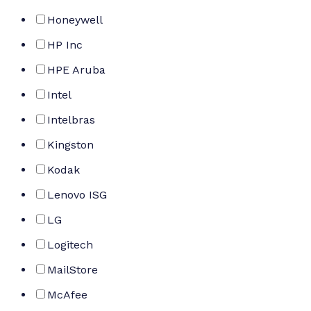
Honeywell
HP Inc
HPE Aruba
Intel
Intelbras
Kingston
Kodak
Lenovo ISG
LG
Logitech
MailStore
McAfee