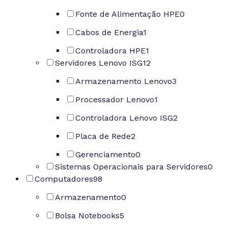
Fonte de Alimentação HPE
0
Cabos de Energia
1
Controladora HPE
1
Servidores Lenovo ISG
12
Armazenamento Lenovo
3
Processador Lenovo
1
Controladora Lenovo ISG
2
Placa de Rede
2
Gerenciamento
0
Sistemas Operacionais para Servidores
0
Computadores
98
Armazenamento
0
Bolsa Notebooks
5