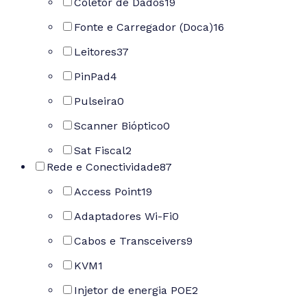
Coletor de Dados
19
Fonte e Carregador (Doca)
16
Leitores
37
PinPad
4
Pulseira
0
Scanner Bióptico
0
Sat Fiscal
2
Rede e Conectividade
87
Access Point
19
Adaptadores Wi-Fi
0
Cabos e Transceivers
9
KVM
1
Injetor de energia POE
2