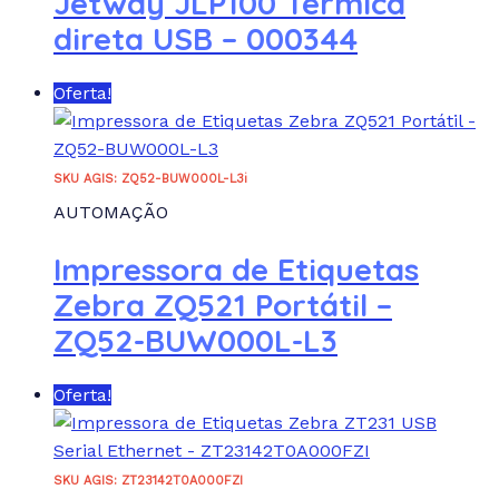
Jetway JLP100 Térmica
direta USB – 000344
Oferta!
SKU AGIS: ZQ52-BUW000L-L3i
AUTOMAÇÃO
Impressora de Etiquetas
Zebra ZQ521 Portátil –
ZQ52-BUW000L-L3
Oferta!
SKU AGIS: ZT23142T0A000FZI