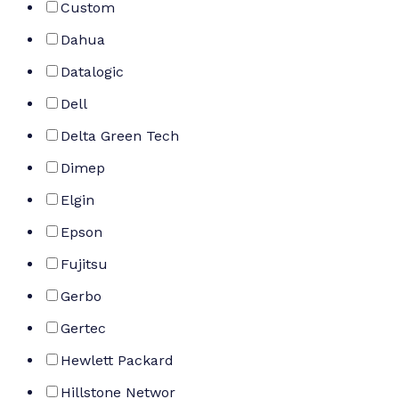
Custom
Dahua
Datalogic
Dell
Delta Green Tech
Dimep
Elgin
Epson
Fujitsu
Gerbo
Gertec
Hewlett Packard
Hillstone Networ