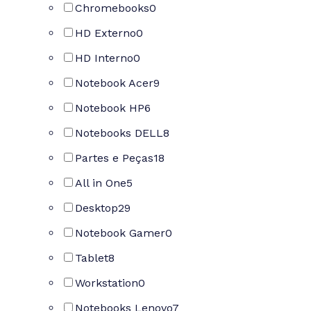
Chromebooks
0
HD Externo
0
HD Interno
0
Notebook Acer
9
Notebook HP
6
Notebooks DELL
8
Partes e Peças
18
All in One
5
Desktop
29
Notebook Gamer
0
Tablet
8
Workstation
0
Notebooks Lenovo
7