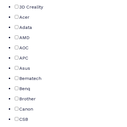
3D Creality
Acer
Adata
AMD
AOC
APC
Asus
Bematech
Benq
Brother
Canon
CSB