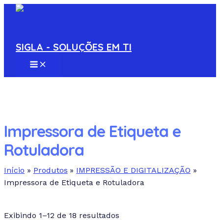
MAIN
Ir
S
MENU
para
e
o
a
conteúdo
SIGLA - SOLUÇÕES EM TI
r
c
h
p
r
Impressora de Etiqueta e
o
Rotuladora
d
u
Início
Produtos
IMPRESSÃO E DIGITALIZAÇÃO
c
Impressora de Etiqueta e Rotuladora
t
Em estoque
s
Exibindo 1–12 de 18 resultados
Pesquisa de texto