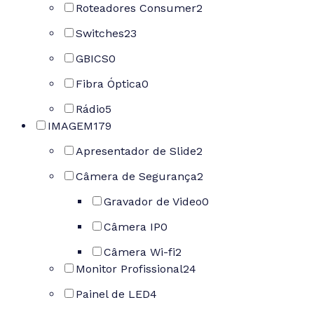
Roteadores Consumer
2
Switches
23
GBICS
0
Fibra Óptica
0
Rádio
5
IMAGEM
179
Apresentador de Slide
2
Câmera de Segurança
2
Gravador de Video
0
Câmera IP
0
Câmera Wi-fi
2
Monitor Profissional
24
Painel de LED
4