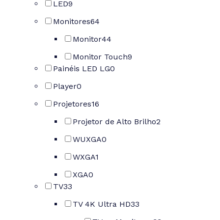
LED
9
Monitores
64
Monitor
44
Monitor Touch
9
Painéis LED LG
0
Player
0
Projetores
16
Projetor de Alto Brilho
2
WUXGA
0
WXGA
1
XGA
0
TV
33
TV 4K Ultra HD
33