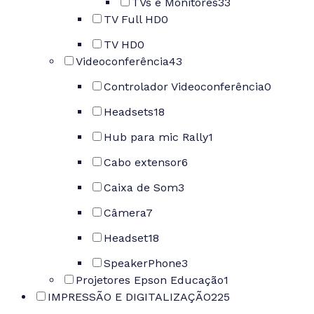
TVs e Monitores
33
TV Full HD
0
TV HD
0
Videoconferência
43
Controlador Videoconferência
0
Headsets
18
Hub para mic Rally
1
Cabo extensor
6
Caixa de Som
3
Câmera
7
Headset
18
SpeakerPhone
3
Projetores Epson Educação
1
IMPRESSÃO E DIGITALIZAÇÃO
225