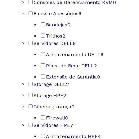
Consoles de Gerenciamento KVM
0
Racks e Acessórios
6
Bandejas
0
Trilhos
2
Servidores DELL
8
Armazenamento DELL
6
Placa de Rede DELL
2
Extensão de Garantia
0
Storage DELL
2
Storage HPE
2
Cibersegurança
0
Firewall
0
Servidores HPE
7
Armazenamento HPE
4