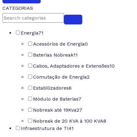
CATEGORIAS
Energia
71
Acessórios de Energia
0
Baterias Nobreak
11
Cabos, Adaptadores e Extensões
10
Comutação de Energia
2
Estabilizadores
6
Módulo de Baterias
7
Nobreak até 19Kva
27
Nobreak de 20 KVA à 100 KVA
8
Infraestrutura de TI
41