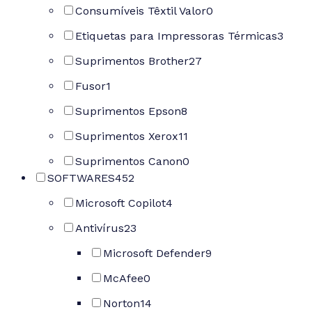
Consumíveis Têxtil Valor
0
Etiquetas para Impressoras Térmicas
3
Suprimentos Brother
27
Fusor
1
Suprimentos Epson
8
Suprimentos Xerox
11
Suprimentos Canon
0
SOFTWARES
452
Microsoft Copilot
4
Antivírus
23
Microsoft Defender
9
McAfee
0
Norton
14