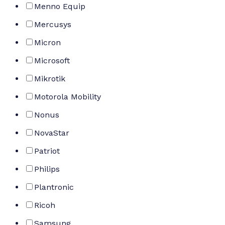
Menno Equip
Mercusys
Micron
Microsoft
Mikrotik
Motorola Mobility
Nonus
NovaStar
Patriot
Philips
Plantronic
Ricoh
Samsung