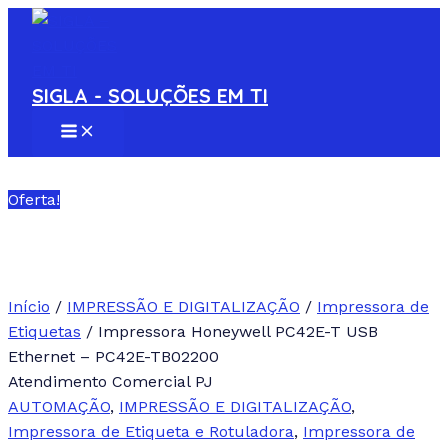
MAIN
Ir
Impressora
MENU
para
Honeywell
o
PC42E-
conteúdo
T
SIGLA - SOLUÇÕES EM TI
USB
Ethernet
-
PC42E-
Oferta!
TB02200
quantidade
Início
/
IMPRESSÃO E DIGITALIZAÇÃO
/
Impressora de
Etiquetas
/ Impressora Honeywell PC42E-T USB
Ethernet – PC42E-TB02200
Atendimento Comercial PJ
AUTOMAÇÃO
,
IMPRESSÃO E DIGITALIZAÇÃO
,
Impressora de Etiqueta e Rotuladora
,
Impressora de