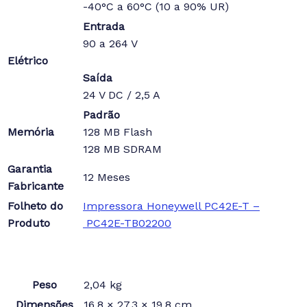
-40°C a 60°C (10 a 90% UR)
Entrada
90 a 264 V
Elétrico
Saída
24 V DC / 2,5 A
Padrão
Memória
128 MB Flash
128 MB SDRAM
Garantia
12 Meses
Fabricante
Folheto do
Impressora Honeywell PC42E-T –
Produto
PC42E-TB02200
Peso
2,04 kg
Dimensões
16,8 × 27,3 × 19,8 cm