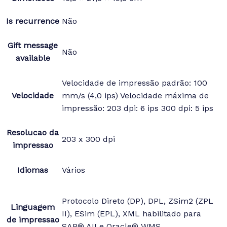
Is recurrence
Não
Gift message
Não
available
Velocidade de impressão padrão: 100
Velocidade
mm/s (4,0 ips) Velocidade máxima de
impressão: 203 dpi: 6 ips 300 dpi: 5 ips
Resolucao da
203 x 300 dpi
impressao
Idiomas
Vários
Protocolo Direto (DP), DPL, ZSim2 (ZPL
Linguagem
II), ESim (EPL), XML habilitado para
de impressao
SAP® AII e Oracle® WMS