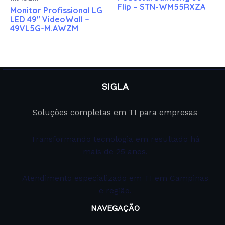
Flip – STN-WM55RXZA
Monitor Profissional LG
LED 49″ VideoWall –
49VL5G-M.AWZM
SIGLA
Soluções completas em TI para empresas
Transformando tecnologia em resultado há
mais de 25 anos.
Atendimento especializado em TI em Campinas
e região.
NAVEGAÇÃO