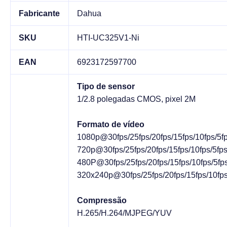
Fabricante
Dahua
SKU
HTI-UC325V1-Ni
EAN
6923172597700
Tipo de sensor
1/2.8 polegadas CMOS, pixel 2M
Formato de vídeo
1080p@30fps/25fps/20fps/15fps/10fps/5fp
720p@30fps/25fps/20fps/15fps/10fps/5fps
480P@30fps/25fps/20fps/15fps/10fps/5fps
320x240p@30fps/25fps/20fps/15fps/10fps
Compressão
H.265/H.264/MJPEG/YUV