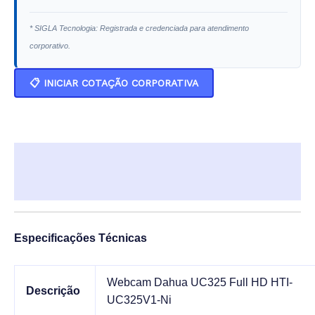
* SIGLA Tecnologia: Registrada e credenciada para atendimento
corporativo.
📋 INICIAR COTAÇÃO CORPORATIVA
Descrição
Informação adicional
Especificações Técnicas
Webcam Dahua UC325 Full HD HTI-
Descrição
UC325V1-Ni