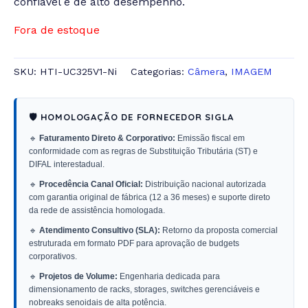
confiável e de alto desempenho.
Fora de estoque
SKU:
HTI-UC325V1-Ni
Categorias:
Câmera
,
IMAGEM
🛡️ HOMOLOGAÇÃO DE FORNECEDOR SIGLA
🔹
Faturamento Direto & Corporativo:
Emissão fiscal em
conformidade com as regras de Substituição Tributária (ST) e
DIFAL interestadual.
🔹
Procedência Canal Oficial:
Distribuição nacional autorizada
com garantia original de fábrica (12 a 36 meses) e suporte direto
da rede de assistência homologada.
🔹
Atendimento Consultivo (SLA):
Retorno da proposta comercial
estruturada em formato PDF para aprovação de budgets
corporativos.
🔹
Projetos de Volume:
Engenharia dedicada para
dimensionamento de racks, storages, switches gerenciáveis e
nobreaks senoidais de alta potência.