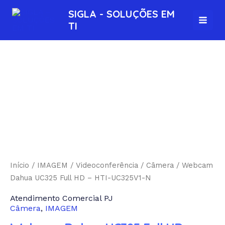
Ir
MAI
SIGLA - SOLUÇÕES EM
para
TI
MEN
o
conteúdo
Início
/
IMAGEM
/
Videoconferência
/
Câmera
/ Webcam
Dahua UC325 Full HD – HTI-UC325V1-N
Atendimento Comercial PJ
Câmera
,
IMAGEM