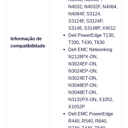
N4032, N4032F, N4064,
N4064F, S3124,
S3124F, S3124P,
S3148, S3148P, X4012
Dell PowerEdge T130,
Informação de
T330, T430, T630
compatibilidade
Dell EMC Networking
N2128PX-ON,
N3024EF-ON,
N3024EP-ON,
N3024ET-ON,
N3048EP-ON,
N3048ET-ON,
N3132PX-ON, X1052,
X1052P
Dell EMC PowerEdge
R440, R540, R640,