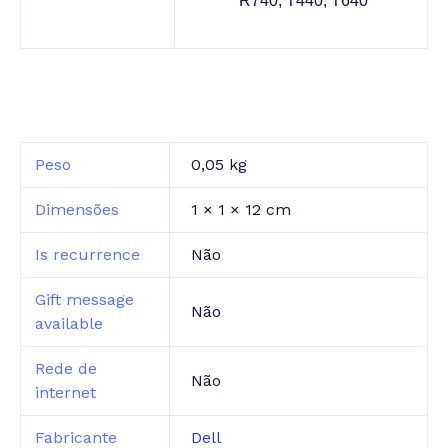
R740, T440, T640
Peso
0,05 kg
Dimensões
1 × 1 × 12 cm
Is recurrence
Não
Gift message
Não
available
Rede de
Não
internet
Fabricante
Dell