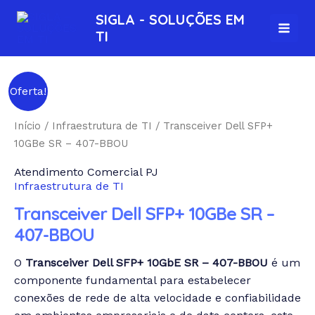
Ir
MAI
SIGLA - SOLUÇÕES EM
para
TI
MEN
o
conteúdo
Transceiver
Oferta!
Dell
SFP+
Início
/
Infraestrutura de TI
/ Transceiver Dell SFP+
10GBe
10GBe SR – 407-BBOU
SR
Atendimento Comercial PJ
-
Infraestrutura de TI
407-
BBOU
Transceiver Dell SFP+ 10GBe SR –
quantidade
407-BBOU
O
Transceiver Dell SFP+ 10GbE SR – 407-BBOU
é um
componente fundamental para estabelecer
conexões de rede de alta velocidade e confiabilidade