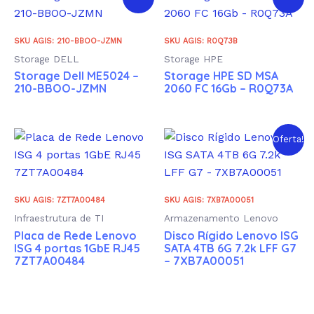
SKU AGIS: 210-BBOO-JZMN
SKU AGIS: R0Q73B
Storage DELL
Storage HPE
Storage Dell ME5024 –
Storage HPE SD MSA
210-BBOO-JZMN
2060 FC 16Gb – R0Q73A
Oferta!
SKU AGIS: 7ZT7A00484
SKU AGIS: 7XB7A00051
Infraestrutura de TI
Armazenamento Lenovo
Placa de Rede Lenovo
Disco Rígido Lenovo ISG
ISG 4 portas 1GbE RJ45
SATA 4TB 6G 7.2k LFF G7
7ZT7A00484
– 7XB7A00051