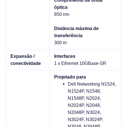
Comprimento de onda
óptica
850 nm
Distância máxima de
transferência
300 m
Expansão /
Interfaces
conectividade
1 x Ethernet 10GBase-SR
Projetado para
Dell Networking N1524,
N1524P, N1548,
N1548P, N2024,
N2024P, N2048,
N2048P, N3024,
N3024F, N3024P,
N3048, N3048P,