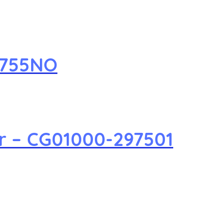
1755NO
r – CG01000-297501