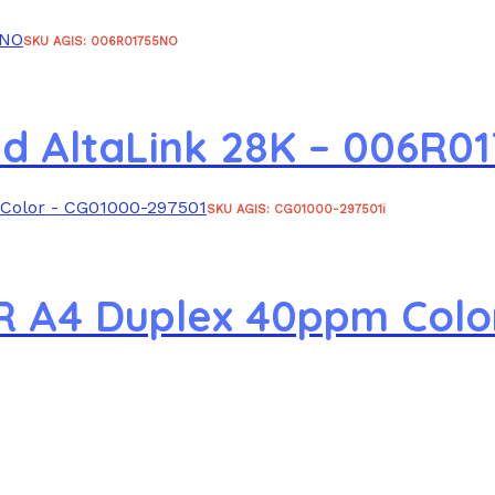
SKU AGIS: 006R01755NO
ld AltaLink 28K – 006R0
SKU AGIS: CG01000-297501i
0R A4 Duplex 40ppm Colo