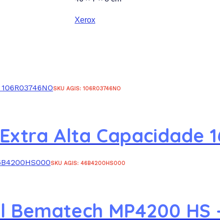
Xerox
SKU AGIS: 106R03746NO
 Extra Alta Capacidade 
SKU AGIS: 46B4200HS000
al Bematech MP4200 HS