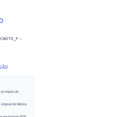
O
/C8070_F –
AÇÃO
 as regras de
original de fábrica
ada em formato PDF