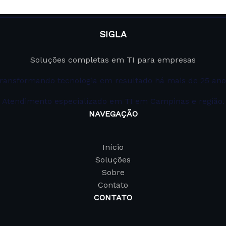
SIGLA
Soluções completas em TI para empresas
ransformando tecnologia em resultado há mais de 25 ano
Atendimento especializado em TI em Campinas e região.
NAVEGAÇÃO
Início
Soluções
Sobre
Contato
CONTATO