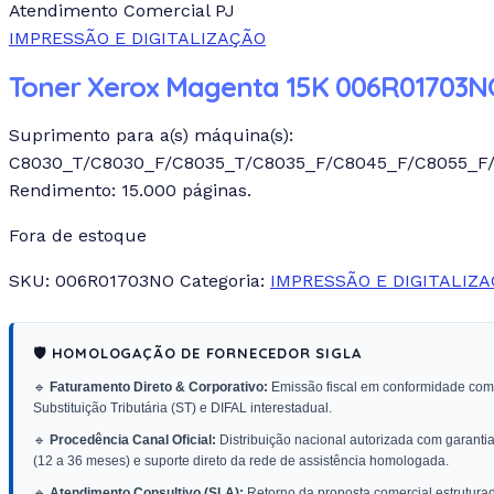
Atendimento Comercial PJ
IMPRESSÃO E DIGITALIZAÇÃO
Toner Xerox Magenta 15K 006R01703N
Suprimento para a(s) máquina(s):
C8030_T/C8030_F/C8035_T/C8035_F/C8045_F/C8055_F
Rendimento: 15.000 páginas.
Fora de estoque
SKU:
006R01703NO
Categoria:
IMPRESSÃO E DIGITALIZ
🛡️ HOMOLOGAÇÃO DE FORNECEDOR SIGLA
🔹
Faturamento Direto & Corporativo:
Emissão fiscal em conformidade com
Substituição Tributária (ST) e DIFAL interestadual.
🔹
Procedência Canal Oficial:
Distribuição nacional autorizada com garantia 
(12 a 36 meses) e suporte direto da rede de assistência homologada.
🔹
Atendimento Consultivo (SLA):
Retorno da proposta comercial estrutur