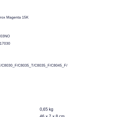
erox Magenta 15K
703NO
17030
/C8030_F/C8035_T/C8035_F/C8045_F/
0,65 kg
46 × 7 × 8 cm