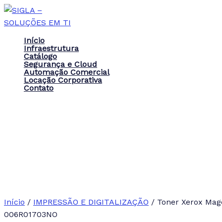
Ir
para
o
Início
conteúdo
Infraestrutura
Catálogo
Segurança e Cloud
Automação Comercial
Locação Corporativa
Contato
Início
/
IMPRESSÃO E DIGITALIZAÇÃO
/ Toner Xerox Mag
006R01703NO