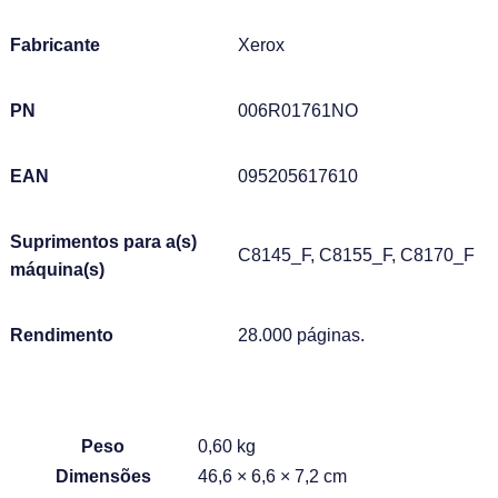
Fabricante
Xerox
PN
006R01761NO
EAN
095205617610
Suprimentos para a(s)
C8145_F, C8155_F, C8170_F
máquina(s)
Rendimento
28.000 páginas.
Peso
0,60 kg
Dimensões
46,6 × 6,6 × 7,2 cm