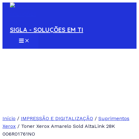
MAIN
Ir
MENU
para
o
conteúdo
SIGLA - SOLUÇÕES EM TI
Início
/
IMPRESSÃO E DIGITALIZAÇÃO
/
Suprimentos
Xerox
/ Toner Xerox Amarelo Sold AltaLink 28K
006R01761NO