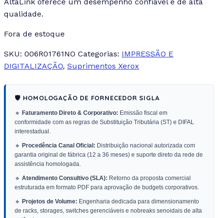
AltaLink oferece um desempenho confiável e de alta
qualidade.
Fora de estoque
SKU:
006R01761NO
Categorias:
IMPRESSÃO E
DIGITALIZAÇÃO
,
Suprimentos Xerox
🛡️ HOMOLOGAÇÃO DE FORNECEDOR SIGLA
🔹
Faturamento Direto & Corporativo:
Emissão fiscal em
conformidade com as regras de Substituição Tributária (ST) e DIFAL
interestadual.
🔹
Procedência Canal Oficial:
Distribuição nacional autorizada com
garantia original de fábrica (12 a 36 meses) e suporte direto da rede de
assistência homologada.
🔹
Atendimento Consultivo (SLA):
Retorno da proposta comercial
estruturada em formato PDF para aprovação de budgets corporativos.
🔹
Projetos de Volume:
Engenharia dedicada para dimensionamento
de racks, storages, switches gerenciáveis e nobreaks senoidais de alta