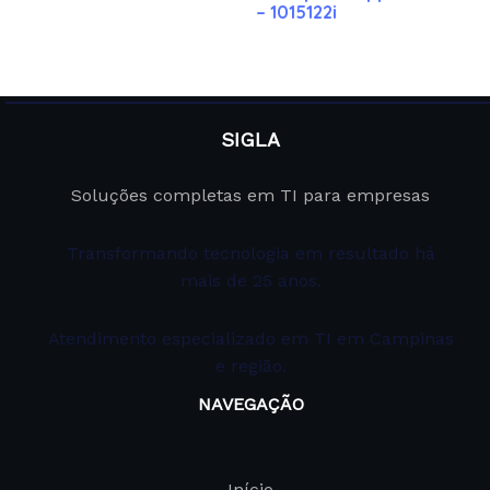
– 1015122i
SIGLA
Soluções completas em TI para empresas
Transformando tecnologia em resultado há
mais de 25 anos.
Atendimento especializado em TI em Campinas
e região.
NAVEGAÇÃO
Início