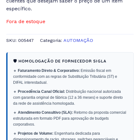
clientes que desejam saber o preço de um item
específico.
Fora de estoque
SKU:
005447
Categoria:
AUTOMAÇÃO
🛡️ HOMOLOGAÇÃO DE FORNECEDOR SIGLA
🔹
Faturamento Direto & Corporativo:
Emissão fiscal em
conformidade com as regras de Substituição Tributária (ST) e
DIFAL interestadual.
🔹
Procedência Canal Oficial:
Distribuição nacional autorizada
com garantia original de fábrica (12 a 36 meses) e suporte direto
da rede de assistência homologada.
🔹
Atendimento Consultivo (SLA):
Retorno da proposta comercial
estruturada em formato PDF para aprovação de budgets
corporativos.
🔹
Projetos de Volume:
Engenharia dedicada para
dimensionamento de racks, storages, switches gerenciáveis e