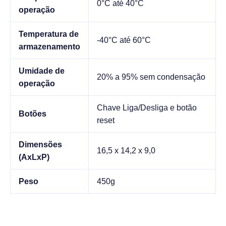
0°C até 40°C
operação
Temperatura de
-40°C até 60°C
armazenamento
Umidade de
20% a 95% sem condensação
operação
Chave Liga/Desliga e botão
Botões
reset
Dimensões
16,5 x 14,2 x 9,0
(AxLxP)
Peso
450g