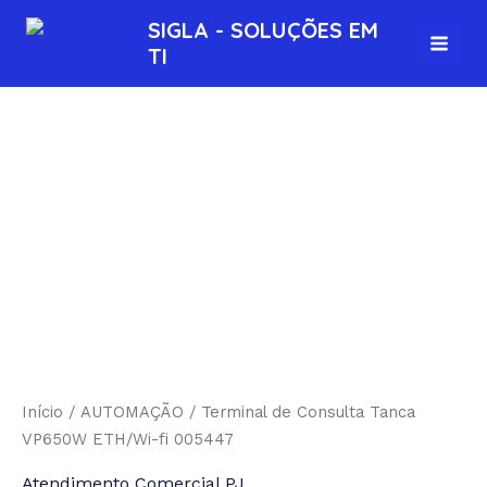
Ir
MAI
SIGLA - SOLUÇÕES EM
para
TI
MEN
o
conteúdo
Início
/
AUTOMAÇÃO
/ Terminal de Consulta Tanca
VP650W ETH/Wi-fi 005447
Atendimento Comercial PJ