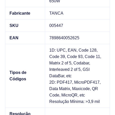
650W
Fabricante
TANCA
SKU
005447
EAN
7898640052625
1D: UPC, EAN, Code 128,
Code 39, Code 93, Code 11,
Matrix 2 of 5, Codabar,
Interleaved 2 of 5, GSI
Tipos de
DataBar, etc
Códigos
2D: PDF417, MicroPDF417,
Data Matrix, Maxicode, QR
Code, MicroQR, etc
Resolução Mínima: >3,9 mil
Resolução