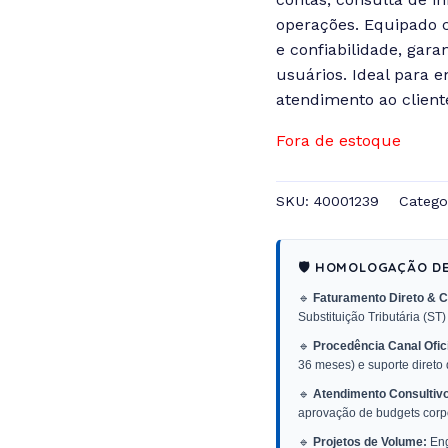
operações. Equipado 
e confiabilidade, gara
usuários. Ideal para
atendimento ao client
Fora de estoque
SKU:
40001239
Catego
🛡️ HOMOLOGAÇÃO D
🔹
Faturamento Direto & C
Substituição Tributária (ST)
🔹
Procedência Canal Ofici
36 meses) e suporte direto
🔹
Atendimento Consultivo
aprovação de budgets corpo
🔹
Projetos de Volume:
Eng