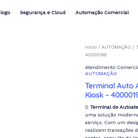
logo
Segurança e Cloud
Automação Comercial
Início
/
AUTOMAÇÃO
/ 
40000199
Atendimento Comercia
AUTOMAÇÃO
Terminal Auto 
Kiosk – 400001
O
Terminal de Autoat
uma solução moderna e
serviço. Com um desig
realizem transações 
contas, consulta de i