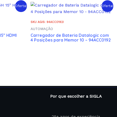
Oferta!
Oferta!
SKU AGIS: 94ACC0192I
AUTOMAÇÃO
15″ HDMI
Carregador de Bateria Datalogic com
4 Posições para Memor 10 – 94ACC0192
Por que escolher a SIGLA
25+ anos de experiência