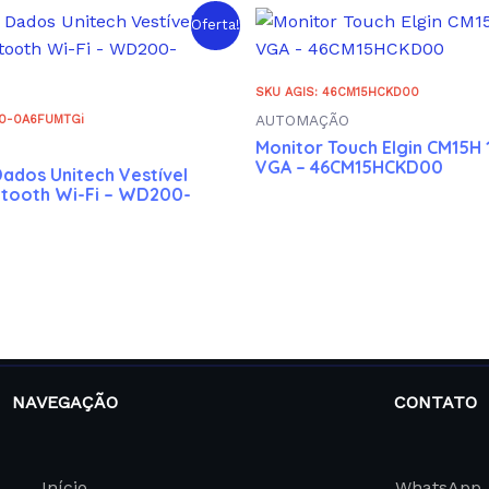
Oferta!
SKU AGIS: 46CM15HCKD00
AUTOMAÇÃO
00-0A6FUMTGi
Monitor Touch Elgin CM15H 
VGA – 46CM15HCKD00
Dados Unitech Vestível
tooth Wi-Fi – WD200-
NAVEGAÇÃO
CONTATO
Início
WhatsApp