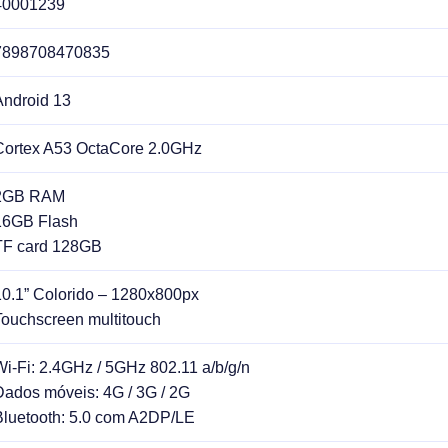
40001239
7898708470835
Android 13
Cortex A53 OctaCore 2.0GHz
2GB RAM
16GB Flash
TF card 128GB
10.1” Colorido – 1280x800px
Touchscreen multitouch
Wi-Fi: 2.4GHz / 5GHz 802.11 a/b/g/n
Dados móveis: 4G / 3G / 2G
Bluetooth: 5.0 com A2DP/LE