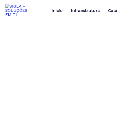
Ir
para
Início
Infraestrutura
Catá
o
conteúdo