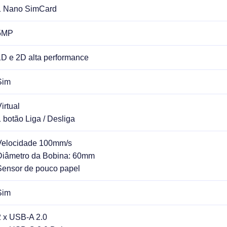
1 Nano SimCard
5MP
1D e 2D alta performance
Sim
irtual
1 botão Liga / Desliga
Velocidade 100mm/s
Diâmetro da Bobina: 60mm
Sensor de pouco papel
Sim
2 x USB-A 2.0