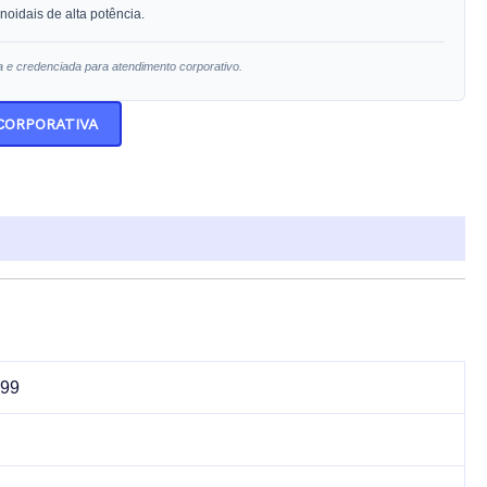
oidais de alta potência.
a e credenciada para atendimento corporativo.
 CORPORATIVA
199