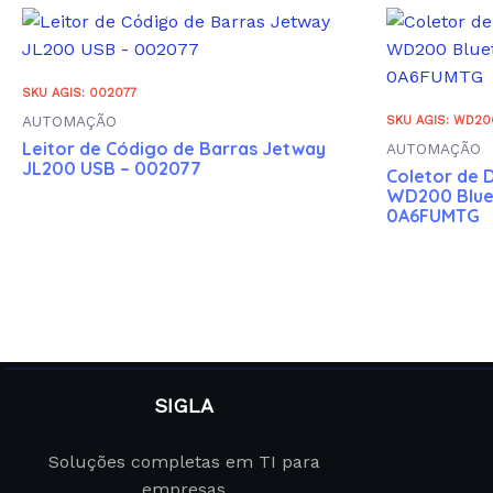
SKU AGIS: 002077
AUTOMAÇÃO
SKU AGIS: WD2
Leitor de Código de Barras Jetway
AUTOMAÇÃO
JL200 USB – 002077
Coletor de 
WD200 Blue
0A6FUMTG
SIGLA
Soluções completas em TI para
empresas