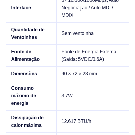
5× 10/100/1000Mbps, Auto
Interface
Negociação / Auto MDI /
MDIX
Quantidade de
Sem ventoinha
Ventoinhas
Fonte de
Fonte de Energia Externa
Alimentação
(Saída: 5VDC/0.6A)
Dimensões
90 × 72 × 23 mm
Consumo
máximo de
3.7W
energia
Dissipação de
12.617 BTU/h
calor máxima