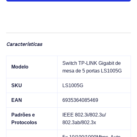
transferência instantânea de grandes arquivos e
com grande largura de banda sem interferência.
O LS1005G é totalmente compatível com
dispositivos em rede, como computadores,
impressoras, webcams, IPTVs. Possui uma ampla
variedade de cenários de aplicação e é adequado
para redes em dormitórios escolares, vigilância,
Características
residências e pequenas empresas.
Switch TP-LINK Gigabit de
Modelo
mesa de 5 portas LS1005G
SKU
LS1005G
EAN
6935364085469
Padrões e
IEEE 802.3i/802.3u/
Protocolos
802.3ab/802.3x