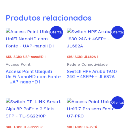
Produtos relacionados
Oferta!
Oferta!
SKU AGIS: UAP-nanoHD I
SKU AGIS: JL682A I
Access Point
Rede e Conectividade
Access Point Ubiquiti
Switch HPE Aruba 1930
UniFi NanoHD com Fonte
24G + 4SFP+ – JL682A
– UAP-nanoHD I
Oferta!
SKU AGIS: TL-SG2210P
SKU AGIS: U7-PROi