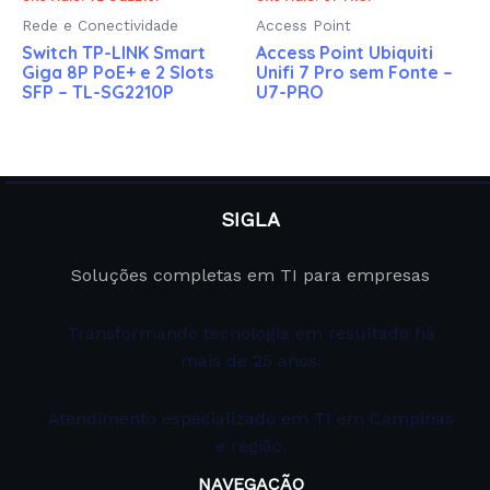
Rede e Conectividade
Access Point
Switch TP-LINK Smart
Access Point Ubiquiti
Giga 8P PoE+ e 2 Slots
Unifi 7 Pro sem Fonte –
SFP – TL-SG2210P
U7-PRO
SIGLA
Soluções completas em TI para empresas
Transformando tecnologia em resultado há
mais de 25 anos.
Atendimento especializado em TI em Campinas
e região.
NAVEGAÇÃO