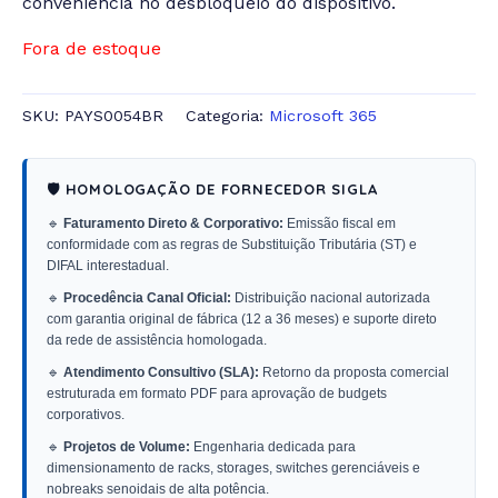
conveniência no desbloqueio do dispositivo.
Fora de estoque
SKU:
PAYS0054BR
Categoria:
Microsoft 365
🛡️ HOMOLOGAÇÃO DE FORNECEDOR SIGLA
🔹
Faturamento Direto & Corporativo:
Emissão fiscal em
conformidade com as regras de Substituição Tributária (ST) e
DIFAL interestadual.
🔹
Procedência Canal Oficial:
Distribuição nacional autorizada
com garantia original de fábrica (12 a 36 meses) e suporte direto
da rede de assistência homologada.
🔹
Atendimento Consultivo (SLA):
Retorno da proposta comercial
estruturada em formato PDF para aprovação de budgets
corporativos.
🔹
Projetos de Volume:
Engenharia dedicada para
dimensionamento de racks, storages, switches gerenciáveis e
nobreaks senoidais de alta potência.