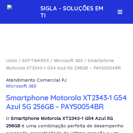
Ir
MAI
SIGLA - SOLUÇÕES EM
para
TI
MEN
o
conteúdo
Início
/
SOFTWARES
/
Microsoft 365
/ Smartphone
Motorola XT2343-1 G54 Azul 5G 256GB – PAYS0054BR
Atendimento Comercial PJ
Microsoft 365
Smartphone Motorola XT2343-1 G54
Azul 5G 256GB – PAYS0054BR
O
Smartphone Motorola XT2343-1 G54 Azul 5G
256GB
é uma combinação perfeita de desempenho