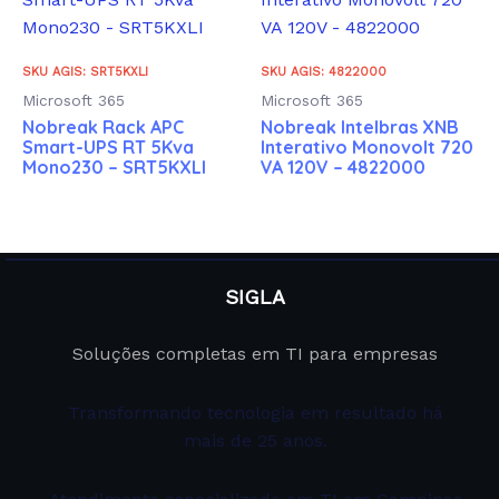
SKU AGIS: SRT5KXLI
SKU AGIS: 4822000
Microsoft 365
Microsoft 365
Nobreak Rack APC
Nobreak Intelbras XNB
Smart-UPS RT 5Kva
Interativo Monovolt 720
Mono230 – SRT5KXLI
VA 120V – 4822000
SIGLA
Soluções completas em TI para empresas
Transformando tecnologia em resultado há
mais de 25 anos.