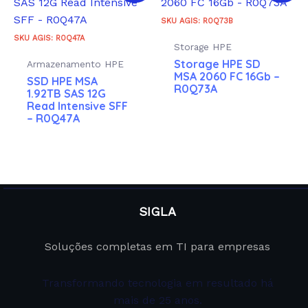
SKU AGIS: R0Q73B
SKU AGIS: R0Q47A
Storage HPE
Storage HPE SD
Armazenamento HPE
MSA 2060 FC 16Gb –
SSD HPE MSA
R0Q73A
1.92TB SAS 12G
Read Intensive SFF
– R0Q47A
SIGLA
Soluções completas em TI para empresas
Transformando tecnologia em resultado há
mais de 25 anos.