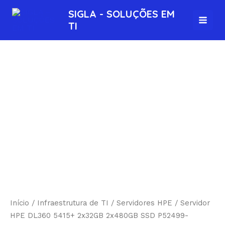
Ir
MAI
SIGLA - SOLUÇÕES EM
para
TI
MEN
o
conteúdo
Início
/
Infraestrutura de TI
/
Servidores HPE
/ Servidor
HPE DL360 5415+ 2x32GB 2x480GB SSD P52499-