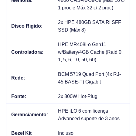
Memória:
4800 CAS-40-39-39 (Máx 16 c/
1 proc e Máx 32 c/ 2 proc)
2x HPE 480GB SATA RI SFF
Disco Rígido:
SSD (Máx 8)
HPE MR408i-o Gen11
Controladora:
w/Battery/4GB Cache (Raid 0,
1, 5, 6, 10, 50, 60)
BCM 5719 Quad Port (4x RJ-
Rede:
45 BASE-T) Gigabit
Fonte:
2x 800W Hot-Plug
HPE iLO 6 com licença
Gerenciamento:
Advanced suporte de 3 anos
Bezel Kit
Incluso