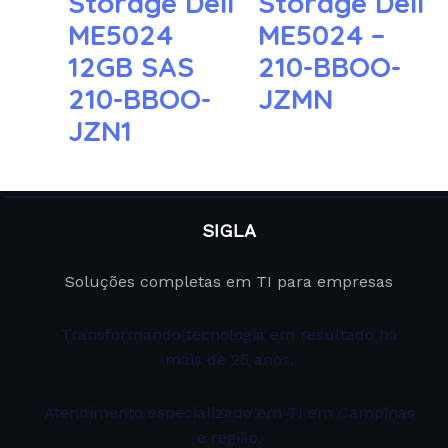
Storage Dell
Storage Dell
ME5024
ME5024 –
12GB SAS
210-BBOO-
210-BBOO-
JZMN
JZN1
SIGLA
Soluções completas em TI para empresas
Transformando tecnologia em resultado há
mais de 25 anos.
Atendimento especializado em TI em Campinas
e região.