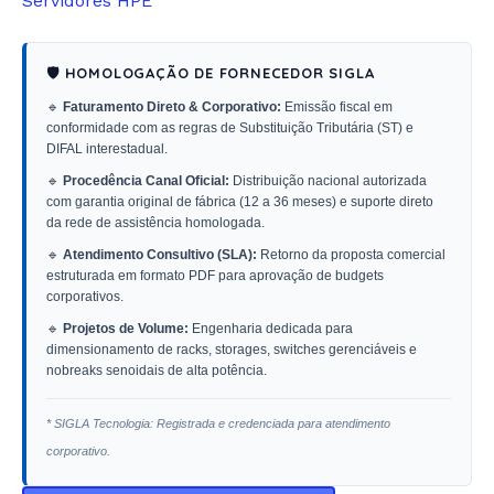
Servidores HPE
🛡️ HOMOLOGAÇÃO DE FORNECEDOR SIGLA
🔹
Faturamento Direto & Corporativo:
Emissão fiscal em
conformidade com as regras de Substituição Tributária (ST) e
DIFAL interestadual.
🔹
Procedência Canal Oficial:
Distribuição nacional autorizada
com garantia original de fábrica (12 a 36 meses) e suporte direto
da rede de assistência homologada.
🔹
Atendimento Consultivo (SLA):
Retorno da proposta comercial
estruturada em formato PDF para aprovação de budgets
corporativos.
🔹
Projetos de Volume:
Engenharia dedicada para
dimensionamento de racks, storages, switches gerenciáveis e
nobreaks senoidais de alta potência.
* SIGLA Tecnologia: Registrada e credenciada para atendimento
corporativo.