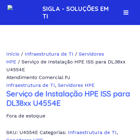
Ir
MAI
SIGLA - SOLUÇÕES EM
para
TI
MEN
o
conteúdo
Início
/
Infraestrutura de TI
/
Servidores
HPE
/ Serviço de Instalação HPE ISS para DL38xx
U4554E
Atendimento Comercial PJ
Infraestrutura de TI
,
Servidores HPE
Serviço de Instalação HPE ISS para
DL38xx U4554E
Fora de estoque
SKU:
U4554E
Categorias:
Infraestrutura de TI
,