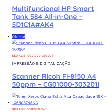
Multifuncional HP Smart
Tank 584 All-in-One –
5D1C1A#AK4
Oferta!
SKU AGIS: CG01000-303201i
IMPRESSÃO E DIGITALIZAÇÃO
Scanner Ricoh Fi-8150 A4
50ppm – CG01000-303201i
SKU AGIS: 106R03748NO