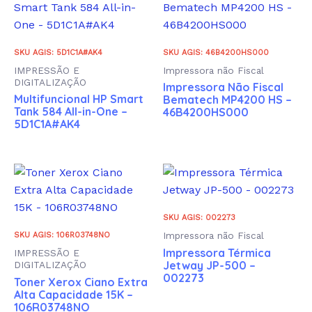
SKU AGIS: 5D1C1A#AK4
SKU AGIS: 46B4200HS000
IMPRESSÃO E
Impressora não Fiscal
DIGITALIZAÇÃO
Impressora Não Fiscal
Multifuncional HP Smart
Bematech MP4200 HS –
Tank 584 All-in-One –
46B4200HS000
5D1C1A#AK4
SKU AGIS: 002273
Impressora não Fiscal
SKU AGIS: 106R03748NO
Impressora Térmica
IMPRESSÃO E
Jetway JP-500 –
DIGITALIZAÇÃO
002273
Toner Xerox Ciano Extra
Alta Capacidade 15K –
106R03748NO