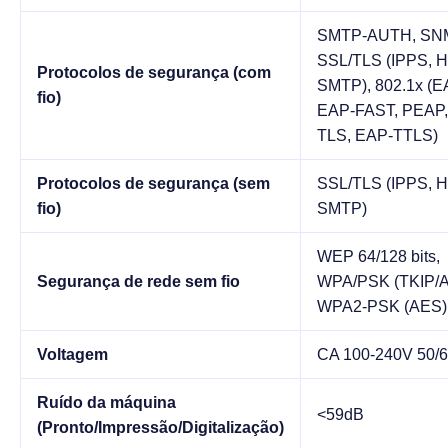
SMTP-AUTH, SNM
SSL/TLS (IPPS, 
Protocolos de segurança (com
SMTP), 802.1x (
fio)
EAP-FAST, PEAP,
TLS, EAP-TTLS)
Protocolos de segurança (sem
SSL/TLS (IPPS, 
fio)
SMTP)
WEP 64/128 bits,
Segurança de rede sem fio
WPA/PSK (TKIP/A
WPA2-PSK (AES)
Voltagem
CA 100-240V 50/
Ruído da máquina
<59dB
(Pronto/Impressão/Digitalização)