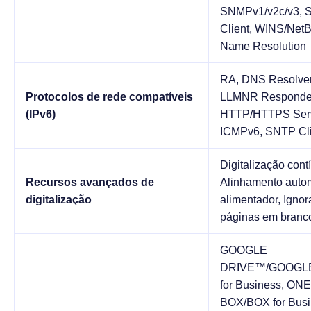
SNMPv1/v2c/v3,
Client, WINS/Net
Name Resolution
RA, DNS Resolve
Protocolos de rede compatíveis
LLMNR Responde
(IPv6)
HTTP/HTTPS Serv
ICMPv6, SNTP Cli
Digitalização contí
Recursos avançados de
Alinhamento auto
digitalização
alimentador, Ignor
páginas em branc
GOOGLE
DRIVE™/GOOGL
for Business, ON
BOX/BOX for Busi