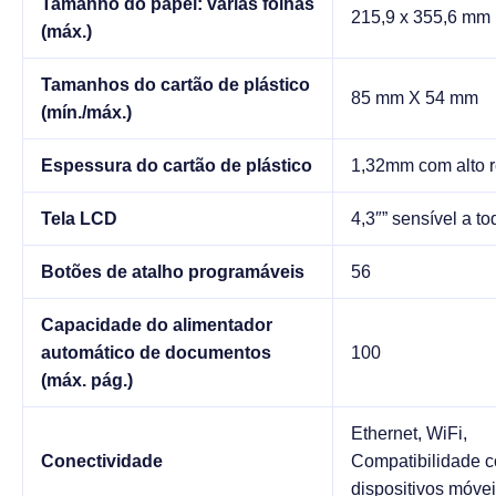
Tamanho do papel: várias folhas
215,9 x 355,6 mm
(máx.)
Tamanhos do cartão de plástico
85 mm X 54 mm
(mín./máx.)
Espessura do cartão de plástico
1,32mm com alto r
Tela LCD
4,3″” sensível a t
Botões de atalho programáveis
56
Capacidade do alimentador
automático de documentos
100
(máx. pág.)
Ethernet, WiFi,
Conectividade
Compatibilidade 
dispositivos móve