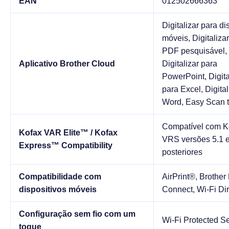
EAN
012502666363
Digitalizar para di
móveis, Digitaliza
PDF pesquisável,
Aplicativo Brother Cloud
Digitalizar para
PowerPoint, Digita
para Excel, Digital
Word, Easy Scan t
Compatível com K
Kofax VAR Elite™ / Kofax
VRS versões 5.1 
Express™ Compatibility
posteriores
Compatibilidade com
AirPrint®, Brother
dispositivos móveis
Connect, Wi-Fi Di
Configuração sem fio com um
Wi-Fi Protected 
toque