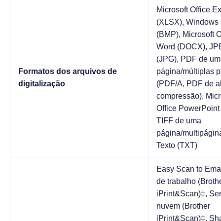
Microsoft Office E
(XLSX), Windows 
(BMP), Microsoft O
Word (DOCX), J
(JPG), PDF de um
Formatos dos arquivos de
página/múltiplas 
digitalização
(PDF/A, PDF de al
compressão), Micr
Office PowerPoint
TIFF de uma
página/multipágina
Texto (TXT)
Easy Scan to Emai
de trabalho (Broth
iPrint&Scan)‡, Se
nuvem (Brother
iPrint&Scan)‡, Sh