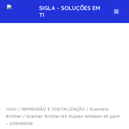
Ir
MAI
SIGLA - SOLUÇÕES EM
para
TI
MEN
o
conteúdo
Início
/
IMPRESSÃO E DIGITALIZAÇÃO
/
Scanners
Brother
/ Scanner Brother A4 Duplex Wireless 60 ppm
– ADS4900W