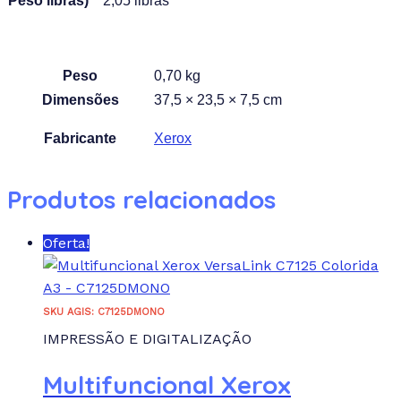
Peso libras)
2,05 libras
Peso
0,70 kg
Dimensões
37,5 × 23,5 × 7,5 cm
Fabricante
Xerox
Produtos relacionados
Oferta!
SKU AGIS: C7125DMONO
IMPRESSÃO E DIGITALIZAÇÃO
Multifuncional Xerox