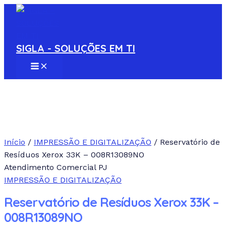
MAIN
Ir
MENU
para
o
conteúdo
SIGLA - SOLUÇÕES EM TI
Início
/
IMPRESSÃO E DIGITALIZAÇÃO
/ Reservatório de
Resíduos Xerox 33K – 008R13089NO
Atendimento Comercial PJ
IMPRESSÃO E DIGITALIZAÇÃO
Reservatório de Resíduos Xerox 33K –
008R13089NO