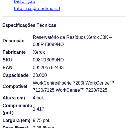
Descrição
Informação adicional
Especificações Técnicas
Reservatório de Resíduos Xerox 33K –
Descrição
008R13089NO
Fabricante
Xerox
SKU
008R13089NO
EAN
095205762433
Capacidade
33.000
WorkCentre® série 7200i WorkCentre™
Compatível
7120/7125 WorkCentre™ 7220/7225
Altura em)
4 pol.
Comprimento
1.417
(pol.)
Largura (em)
9,75 pol.