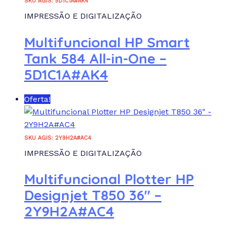
SKU AGIS: 5D1C1A#AK4
IMPRESSÃO E DIGITALIZAÇÃO
Multifuncional HP Smart
Tank 584 All-in-One –
5D1C1A#AK4
Oferta!
SKU AGIS: 2Y9H2A#AC4
IMPRESSÃO E DIGITALIZAÇÃO
Multifuncional Plotter HP
Designjet T850 36″ –
2Y9H2A#AC4