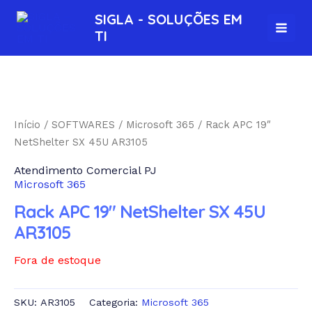
Ir
MAI
SIGLA - SOLUÇÕES EM
para
TI
MEN
o
conteúdo
Início
/
SOFTWARES
/
Microsoft 365
/ Rack APC 19″
NetShelter SX 45U AR3105
Atendimento Comercial PJ
Microsoft 365
Rack APC 19″ NetShelter SX 45U
AR3105
Fora de estoque
SKU:
AR3105
Categoria:
Microsoft 365