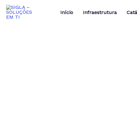
Ir
para
Início
Infraestrutura
Catá
o
conteúdo