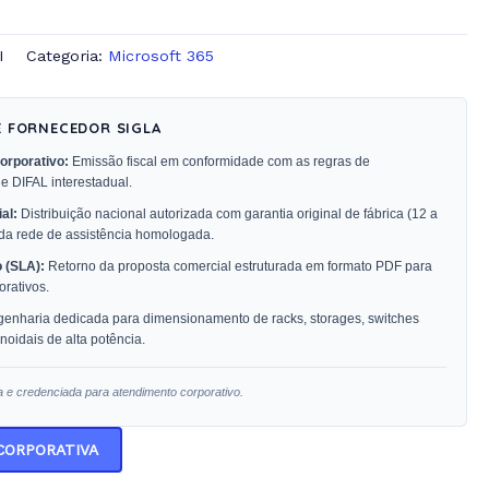
I
Categoria:
Microsoft 365
E FORNECEDOR SIGLA
orporativo:
Emissão fiscal em conformidade com as regras de
 e DIFAL interestadual.
al:
Distribuição nacional autorizada com garantia original de fábrica (12 a
 da rede de assistência homologada.
 (SLA):
Retorno da proposta comercial estruturada em formato PDF para
rativos.
enharia dedicada para dimensionamento de racks, storages, switches
oidais de alta potência.
a e credenciada para atendimento corporativo.
 CORPORATIVA