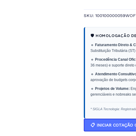
SKU:
100100000059WOF
🛡️ HOMOLOGAÇÃO D
🔹
Faturamento Direto & C
Substituição Tributária (ST)
🔹
Procedência Canal Ofici
36 meses) e suporte direto
🔹
Atendimento Consultivo
aprovação de budgets corpo
🔹
Projetos de Volume:
Eng
gerenciáveis e nobreaks sen
* SIGLA Tecnologia: Registrad
📋 INICIAR COTAÇÃO