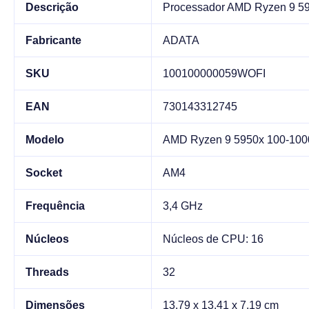
Descrição
Processador AMD Ryzen 9 5
Fabricante
ADATA
SKU
100100000059WOFI
EAN
730143312745
Modelo
AMD Ryzen 9 5950x 100-1
Socket
AM4
Frequência
3,4 GHz
Núcleos
Núcleos de CPU: 16
Threads
32
Dimensões
13.79 x 13.41 x 7.19 cm