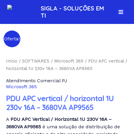
Ir
MAI
SIGLA - SOLUÇÕES EM
para
TI
MEN
o
conteúdo
PDU
Oferta!
APC
vertical
/
Início
/
SOFTWARES
/
Microsoft 365
/ PDU APC vertical /
horizontal
horizontal 1U 230v 16A – 3680VA AP9565
1U
Atendimento Comercial PJ
230v
Microsoft 365
16A
-
PDU APC vertical / horizontal 1U
3680VA
230v 16A – 3680VA AP9565
AP9565
quantidade
A
PDU APC Vertical / Horizontal 1U 230V 16A –
3680VA AP9565
é uma solução de distribuição de