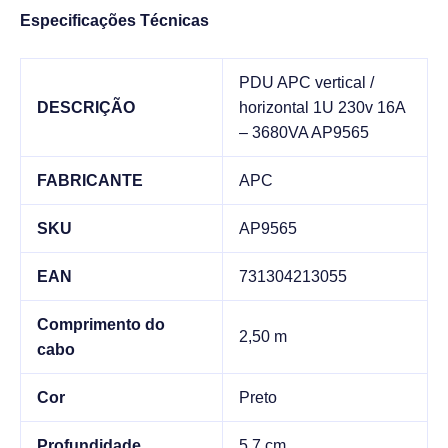
Especificações
Técnicas
PDU APC vertical /
DESCRIÇÃO
horizontal 1U 230v 16A
– 3680VA AP9565
FABRICANTE
APC
SKU
AP9565
EAN
731304213055
Comprimento do
2,50 m
cabo
Cor
Preto
Profundidade
5,7 cm