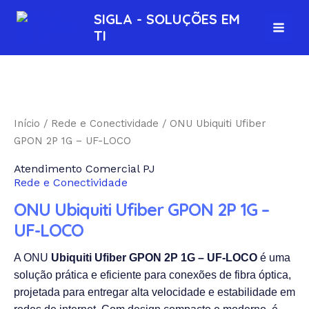
Ir
MAI
SIGLA - SOLUÇÕES EM
para
TI
MEN
o
conteúdo
ONU
Ubiquiti
Ufiber
Início
/
Rede e Conectividade
/ ONU Ubiquiti Ufiber
GPON
GPON 2P 1G – UF-LOCO
2P
Atendimento Comercial PJ
1G
Rede e Conectividade
-
UF-
ONU Ubiquiti Ufiber GPON 2P 1G –
LOCO
UF-LOCO
quantidade
A ONU
Ubiquiti Ufiber GPON 2P 1G – UF-LOCO
é uma
solução prática e eficiente para conexões de fibra óptica,
projetada para entregar alta velocidade e estabilidade em