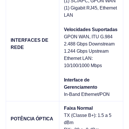
(1) SC/APC, GPON WAN
(1) Gigabit RJ45, Ethernet
LAN
Velocidades Suportadas
GPON WAN, ITU G.984
INTERFACES DE
2.488 Gbps Downstream
REDE
1.244 Gbps Upstream
Ethernet LAN:
10/100/1000 Mbps
Interface de
Gerenciamento
In-Band Ethernet/PON
Faixa Normal
TX (Classe B+): 1.5 a 5
POTÊNCIA ÓPTICA
dBm