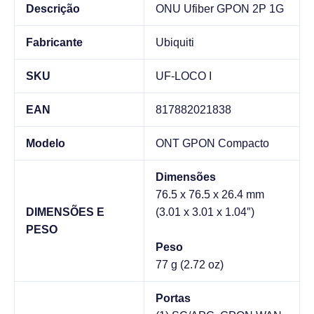
Descrição
ONU Ufiber GPON 2P 1G
Fabricante
Ubiquiti
SKU
UF-LOCO I
EAN
817882021838
Modelo
ONT GPON Compacto
Dimensões
76.5 x 76.5 x 26.4 mm
DIMENSÕES E
(3.01 x 3.01 x 1.04″)
PESO
Peso
77 g (2.72 oz)
Portas