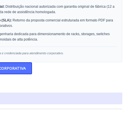
al:
Distribuição nacional autorizada com garantia original de fábrica (12 a
 da rede de assistência homologada.
 (SLA):
Retorno da proposta comercial estruturada em formato PDF para
rativos.
enharia dedicada para dimensionamento de racks, storages, switches
oidais de alta potência.
a e credenciada para atendimento corporativo.
 CORPORATIVA