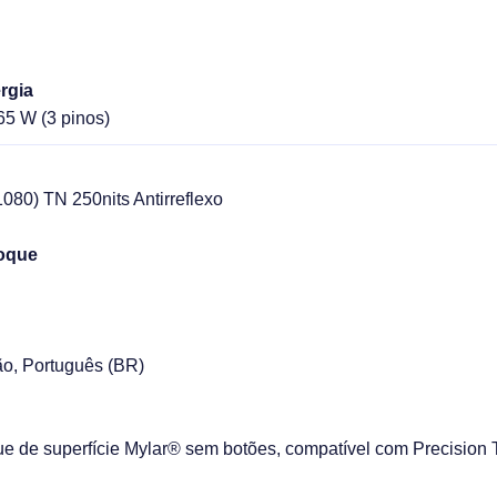
rgia
65 W (3 pinos)
80) TN 250nits Antirreflexo
toque
ão, Português (BR)
e de superfície Mylar® sem botões, compatível com Precision