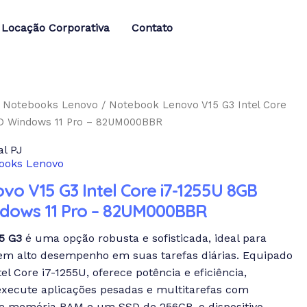
Locação Corporativa
Contato
/
Notebooks Lenovo
/ Notebook Lenovo V15 G3 Intel Core
D Windows 11 Pro – 82UM000BBR
l PJ
ooks Lenovo
o V15 G3 Intel Core i7-1255U 8GB
dows 11 Pro – 82UM000BBR
5 G3
é uma opção robusta e sofisticada, ideal para
gem alto desempenho em suas tarefas diárias. Equipado
l Core i7-1255U, oferece potência e eficiência,
execute aplicações pesadas e multitarefas com
de memória RAM e um SSD de 256GB, o dispositivo