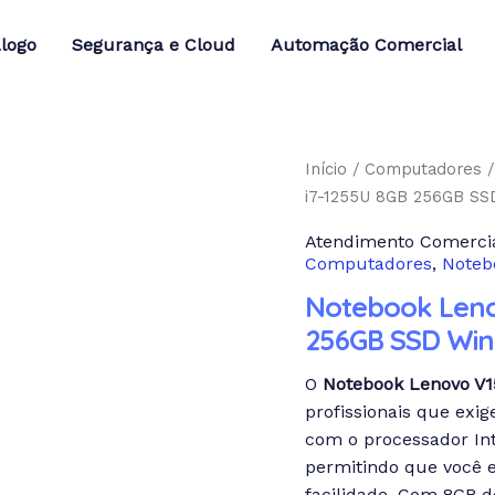
logo
Segurança e Cloud
Automação Comercial
Início
/
Computadores
i7-1255U 8GB 256GB SS
Atendimento Comercia
Computadores
,
Noteb
Notebook Lenov
256GB SSD Win
O
Notebook Lenovo V1
profissionais que exi
com o processador Inte
permitindo que você 
facilidade. Com 8GB 