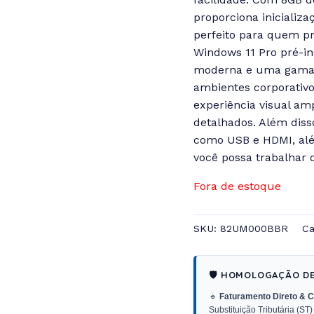
proporciona inicializa
perfeito para quem pre
Windows 11 Pro pré-in
moderna e uma gama d
ambientes corporativo
experiência visual amp
detalhados. Além disso
como USB e HDMI, alé
você possa trabalhar 
Fora de estoque
SKU:
82UM000BBR
Ca
🛡️ HOMOLOGAÇÃO D
🔹
Faturamento Direto & C
Substituição Tributária (ST)