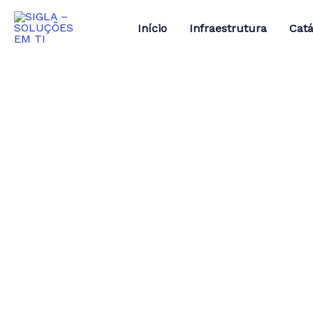
Ir
para
Início
Infraestrutura
Catá
o
conteúdo