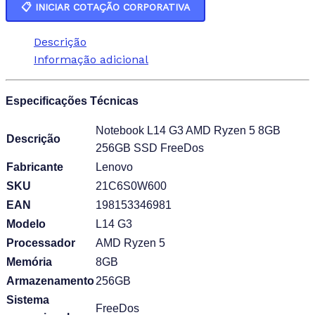
📋 INICIAR COTAÇÃO CORPORATIVA
Descrição
Informação adicional
Especificações Técnicas
Notebook L14 G3 AMD Ryzen 5 8GB
Descrição
256GB SSD FreeDos
Fabricante
Lenovo
SKU
21C6S0W600
EAN
198153346981
Modelo
L14 G3
Processador
AMD Ryzen 5
Memória
8GB
Armazenamento
256GB
Sistema
FreeDos