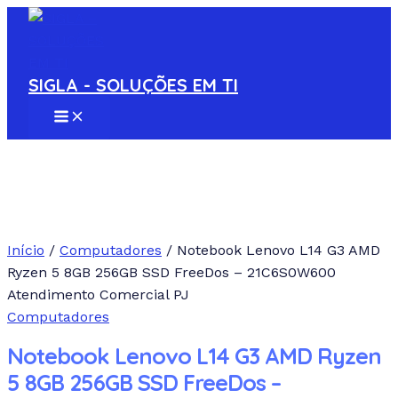
MAIN
Ir
MENU
para
o
conteúdo
SIGLA - SOLUÇÕES EM TI
Início
/
Computadores
/ Notebook Lenovo L14 G3 AMD
Ryzen 5 8GB 256GB SSD FreeDos – 21C6S0W600
Atendimento Comercial PJ
Computadores
Notebook Lenovo L14 G3 AMD Ryzen
5 8GB 256GB SSD FreeDos –