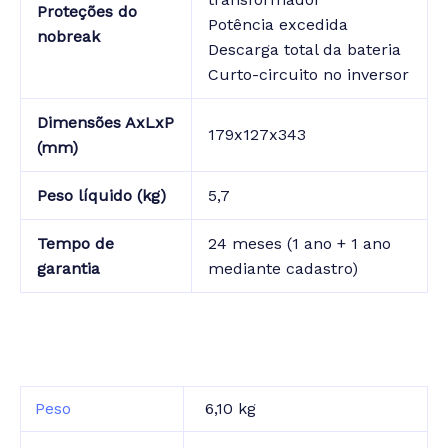
Proteções do
Potência excedida
nobreak
Descarga total da bateria
Curto-circuito no inversor
Dimensões AxLxP
179x127x343
(mm)
Peso líquido (kg)
5,7
Tempo de
24 meses (1 ano + 1 ano
garantia
mediante cadastro)
Peso
6,10 kg