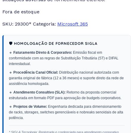
Fora de estoque
SKU:
29300*
Categoria:
Microsoft 365
🛡️ HOMOLOGAÇÃO DE FORNECEDOR SIGLA
🔹
Faturamento Direto & Corporativo:
Emissão fiscal em
conformidade com as regras de Substituição Tributária (ST) e DIFAL
interestadual.
🔹
Procedência Canal Oficial:
Distribuição nacional autorizada com
garantia original de fábrica (12 a 36 meses) e suporte direto da rede de
assistência homologada.
🔹
Atendimento Consultivo (SLA):
Retorno da proposta comercial
estruturada em formato PDF para aprovação de budgets corporativos.
🔹
Projetos de Volume:
Engenharia dedicada para dimensionamento
de racks, storages, switches gerenciáveis e nobreaks senoidais de alta
potência.
* SIGLA Tecnologia: Registrada e credenciada para atendimento corporativo.