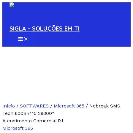
MAIN
Ir
MENU
para
o
conteúdo
SIGLA - SOLUÇÕES EM TI
Início
/
SOFTWARES
/
Microsoft 365
/ Nobreak SMS
Tech 600Bi/115 29300*
Atendimento Comercial PJ
Microsoft 365