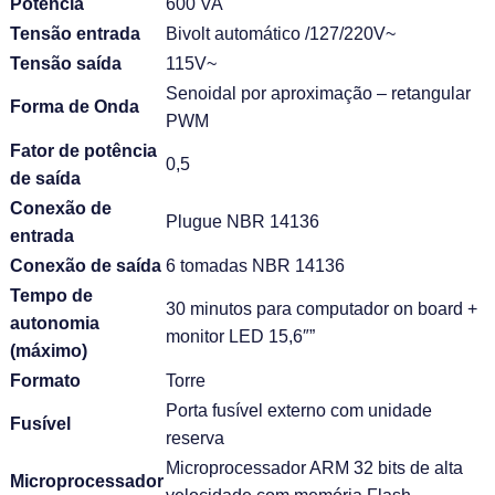
Potência
600 VA
Tensão entrada
Bivolt automático /127/220V~
Tensão saída
115V~
Senoidal por aproximação – retangular
Forma de Onda
PWM
Fator de potência
0,5
de saída
Conexão de
Plugue NBR 14136
entrada
Conexão de saída
6 tomadas NBR 14136
Tempo de
30 minutos para computador on board +
autonomia
monitor LED 15,6″”
(máximo)
Formato
Torre
Porta fusível externo com unidade
Fusível
reserva
Microprocessador ARM 32 bits de alta
Microprocessador