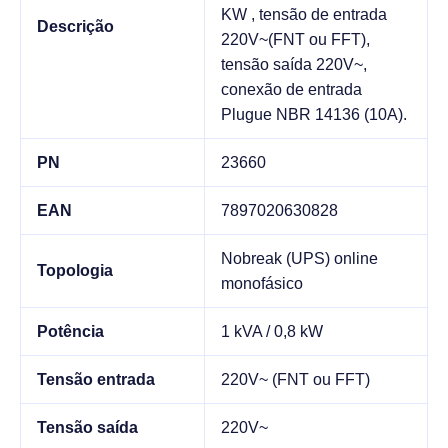
KW , tensão de entrada
Descrição
220V~(FNT ou FFT),
tensão saída 220V~,
conexão de entrada
Plugue NBR 14136 (10A).
PN
23660
EAN
7897020630828
Nobreak (UPS) online
Topologia
monofásico
Potência
1 kVA / 0,8 kW
Tensão entrada
220V~ (FNT ou FFT)
Tensão saída
220V~