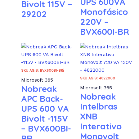
UPS 600VA
Bivolt 115V –
Monofásico
29202
220V –
BVX600I-BR
SKU AGIS: BVX600BI-BRi
SKU AGIS: 4822000
Microsoft 365
Nobreak
Microsoft 365
Nobreak
APC Back-
Intelbras
UPS 600 VA
XNB
Bivolt -115V
Interativo
– BVX600BI-
Monovolt
BR