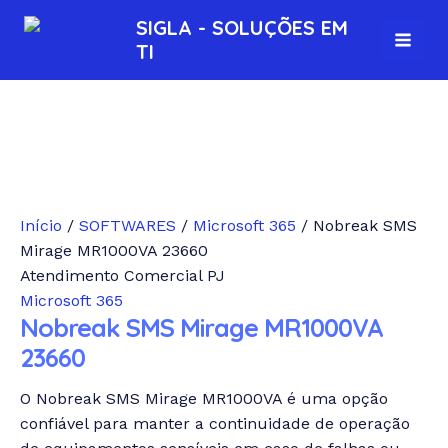
Ir
MAI
SIGLA - SOLUÇÕES EM
para
TI
MEN
o
conteúdo
Início
/
SOFTWARES
/
Microsoft 365
/ Nobreak SMS
Mirage MR1000VA 23660
Atendimento Comercial PJ
Microsoft 365
Nobreak SMS Mirage MR1000VA
23660
O Nobreak SMS Mirage MR1000VA é uma opção
confiável para manter a continuidade de operação