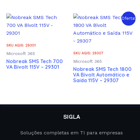
Oferta!
SKU AGIS: 29301
Microsoft 365
SKU AGIS: 29307
Nobreak SMS Tech 700
Microsoft 365
VA Bivolt 115V – 29301
Nobreak SMS Tech 1800
VA Bivolt Automático e
Saída 115V – 29307
SIGLA
Soluções completas em TI para empresas