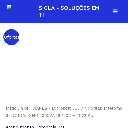
Ir
MAI
SIGLA - SOLUÇÕES EM
para
TI
MEN
o
conteúdo
Nobreak
Oferta!
Intelbras
SENOIDAL
SNB
2000VA
BI
120V
-
4822015
quantidade
Início
/
SOFTWARES
/
Microsoft 365
/ Nobreak Intelbras
SENOIDAL SNB 2000VA BI 120V – 4822015
Atendimento Comercial PJ