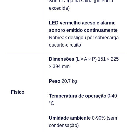
Sobrecarga na saída (potência
excedida)
LED vermelho aceso e alarme
sonoro emitido continuamente
Nobreak desligou por sobrecarga
oucurto-circuito
Dimensões
(L × A × P) 151 × 225
× 394 mm
Peso
20,7 kg
Físico
Temperatura de operação
0-40
°C
Umidade ambiente
0-90% (sem
condensação)