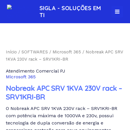
Ir
MAI
SIGLA - SOLUÇÕES EM
para
TI
MEN
o
conteúdo
Início
/
SOFTWARES
/
Microsoft 365
/ Nobreak APC SRV
1KVA 230V rack – SRV1KRI-BR
Atendimento Comercial PJ
Microsoft 365
Nobreak APC SRV 1KVA 230V rack –
SRV1KRI-BR
O Nobreak APC SRV 1KVA 230V rack – SRV1KRI-BR
com potência máxima de 1000VA e 230v, possui
tecnologia de dupla conversão de energia e