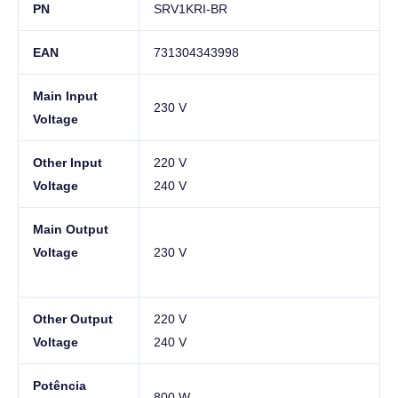
PN
SRV1KRI-BR
EAN
731304343998
Main Input
230 V
Voltage
Other Input
220 V
Voltage
240 V
Main Output
Voltage
230 V
Other Output
220 V
Voltage
240 V
Potência
800 W