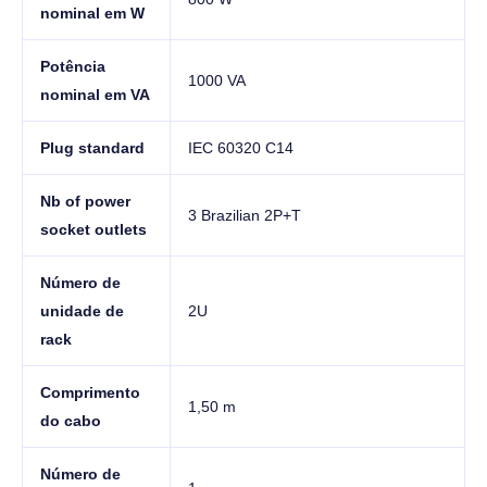
nominal em W
Potência
1000 VA
nominal em VA
Plug standard
IEC 60320 C14
Nb of power
3 Brazilian 2P+T
socket outlets
Número de
unidade de
2U
rack
Comprimento
1,50 m
do cabo
Número de