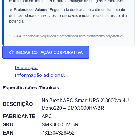
estruturada em formato PDF para aprovação de budgets corporativos.
🔹
Projetos de Volume:
Engenharia dedicada para dimensionamento
de racks, storages, switches gerenciáveis e nobreaks senoidais de alta
potência.
* SIGLA Tecnologia: Registrada e credenciada para atendimento corporativo.
📋 INICIAR COTAÇÃO CORPORATIVA
Descrição
Informação adicional
Especificações Técnicas
No Break APC Smart-UPS X 3000va 4U
DESCRIÇÃO
Mono220 – SMX3000HV-BR
FABRICANTE
APC
SKU
SMX3000HV-BR
EAN
731304328452