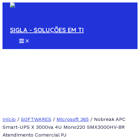
MAIN
Ir
MENU
para
o
conteúdo
SIGLA - SOLUÇÕES EM TI
Início
/
SOFTWARES
/
Microsoft 365
/ Nobreak APC
Smart-UPS X 3000va 4U Mono220 SMX3000HV-BR
Atendimento Comercial PJ