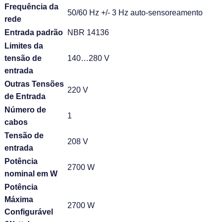
Frequência da
50/60 Hz +/- 3 Hz auto-sensoreamento
rede
Entrada padrão
NBR 14136
Limites da
tensão de
140…280 V
entrada
Outras Tensões
220 V
de Entrada
Número de
1
cabos
Tensão de
208 V
entrada
Potência
2700 W
nominal em W
Potência
Máxima
2700 W
Configurável