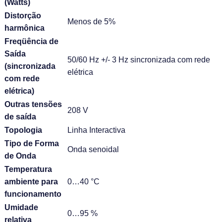
(Watts)
Distorção
Menos de 5%
harmônica
Freqüência de
Saída
50/60 Hz +/- 3 Hz sincronizada com rede
(sincronizada
elétrica
com rede
elétrica)
Outras tensões
208 V
de saída
Topologia
Linha Interactiva
Tipo de Forma
Onda senoidal
de Onda
Temperatura
ambiente para
0…40 °C
funcionamento
Umidade
0…95 %
relativa