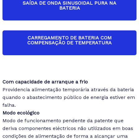
SAÍDA DE ONDA SINUSOIDAL PURA NA
indicadores de estado com gráficos de barra da
BATERIA
carga e da bateria.
Simula alimentação de rede para proporcionar o
CARREGAMENTO DE BATERIA COM
nível mais alto de compatibilidade para servidores
COMPENSAÇÃO DE TEMPERATURA
PFC (factor de alimentação corrigido) activos e
sistemas electrónicos sensíveis.
Vida prolongada das baterias, reduzindo a potência
de recarga de acordo com a temperatura actual da
Com capacidade de arranque a frio
bateria.
Providencia alimentação temporária através da bateria
quando o abastecimento público de energia estiver em
falha.
Modo ecológico
Modo de funcionamento pendente da patente que
deriva componentes eléctricos não utilizados em boas
condições de alimentação de forma a alcançar uma