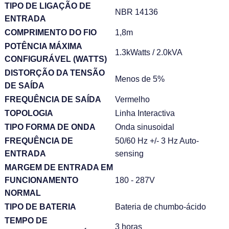
TIPO DE LIGAÇÃO DE
NBR 14136
ENTRADA
COMPRIMENTO DO FIO
1,8m
POTÊNCIA MÁXIMA
1.3kWatts / 2.0kVA
CONFIGURÁVEL (WATTS)
DISTORÇÃO DA TENSÃO
Menos de 5%
DE SAÍDA
FREQUÊNCIA DE SAÍDA
Vermelho
TOPOLOGIA
Linha Interactiva
TIPO FORMA DE ONDA
Onda sinusoidal
FREQUÊNCIA DE
50/60 Hz +/- 3 Hz Auto-
ENTRADA
sensing
MARGEM DE ENTRADA EM
FUNCIONAMENTO
180 - 287V
NORMAL
TIPO DE BATERIA
Bateria de chumbo-ácido
TEMPO DE
3 horas