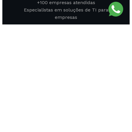
+100 empresas atendidas
Especialistas em soluções de TI para
empresas
Olá
, boas-vindas ao
SIGLA - SOLUÇÕES EM TI
Podemos ajudar você?
Atendimento Comercial PJ
Powered by
Joinchat