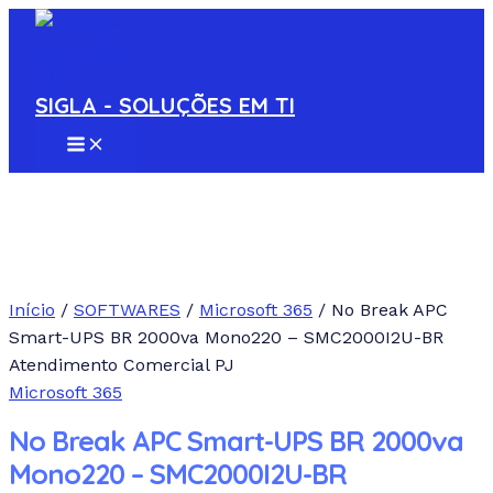
MAIN
Ir
MENU
para
o
conteúdo
SIGLA - SOLUÇÕES EM TI
Início
/
SOFTWARES
/
Microsoft 365
/ No Break APC
Smart-UPS BR 2000va Mono220 – SMC2000I2U-BR
Atendimento Comercial PJ
Microsoft 365
No Break APC Smart-UPS BR 2000va
Mono220 – SMC2000I2U-BR