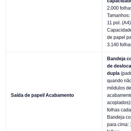
capacidad
2.000 folha
Tamanhos: 
11 pol. (A4)
Capacidade
de papel p
3.140 folha
Bandeja co
de desloc
dupla
(pad
quando nã
módulos d
Saída de papel/ Acabamento
acabament
acoplados)
folhas cada
Bandeja co
para cima: