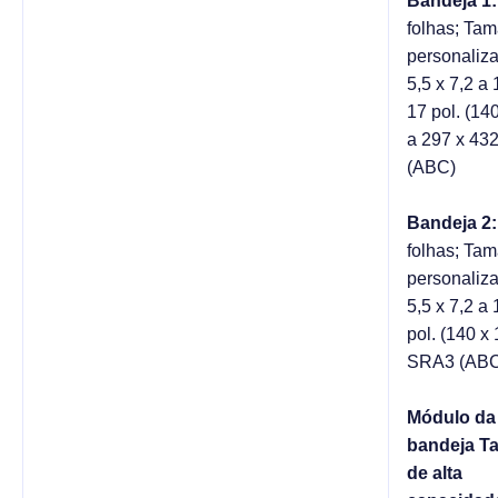
Bandeja 1:
folhas; Ta
personaliz
5,5 x 7,2 a 
17 pol. (14
a 297 x 43
(ABC)
Bandeja 2:
folhas; Ta
personaliz
5,5 x 7,2 a 
pol. (140 x
SRA3 (ABC
Módulo da
bandeja T
de alta