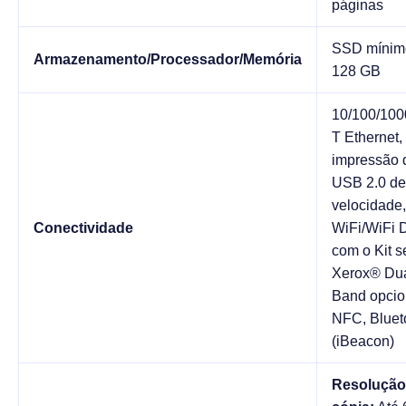
páginas
SSD mínim
Armazenamento/Processador/Memória
128 GB
10/100/100
T Ethernet,
impressão d
USB 2.0 de
velocidade,
Conectividade
WiFi/WiFi D
com o Kit s
Xerox® Du
Band opcio
NFC, Bluet
(iBeacon)
Resolução