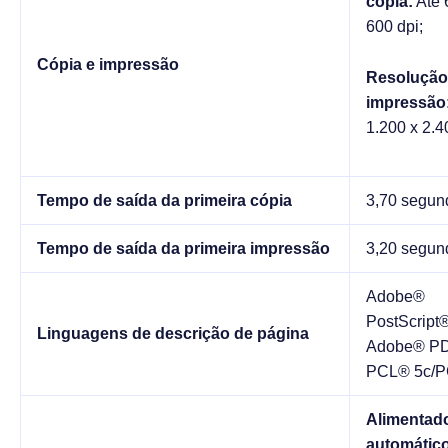
cópia:
Até 
600 dpi;
Cópia e impressão
Resolução
impressão
1.200 x 2.4
Tempo de saída da primeira cópia
3,70 segun
Tempo de saída da primeira impressão
3,20 segun
Adobe®
PostScript
Linguagens de descrição de página
Adobe® PD
PCL® 5c/P
Alimentad
automátic