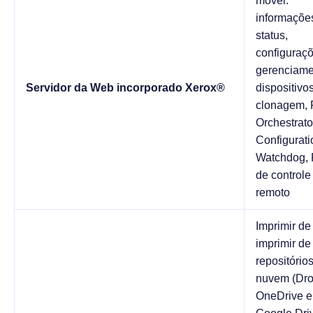
móvel:
informaçõe
status,
configuraçõ
gerenciame
Servidor da Web incorporado Xerox®
dispositivos
clonagem, 
Orchestrato
Configurati
Watchdog, 
de controle
remoto
Imprimir d
imprimir de
repositório
nuvem (Dro
OneDrive e