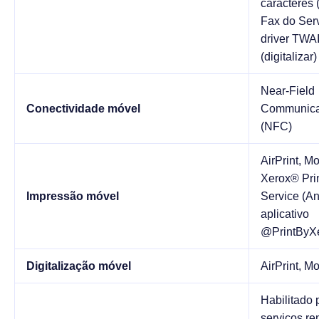
caracteres
Fax do Serv
driver TWA
(digitalizar)
Near-Field
Conectividade móvel
Communica
(NFC)
AirPrint, M
Xerox® Pri
Impressão móvel
Service (An
aplicativo
@PrintByX
Digitalização móvel
AirPrint, M
Habilitado 
serviços re