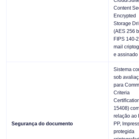
Cloud/Suit
Content Sec
Encrypted
Storage Dr
(AES 256 bi
FIPS 140-2)
mail cripto
e assinado
Sistema co
sob avalia
para Com
Criteria
Certificatio
15408) co
relação ao
Segurança do documento
PP, Impres
protegida