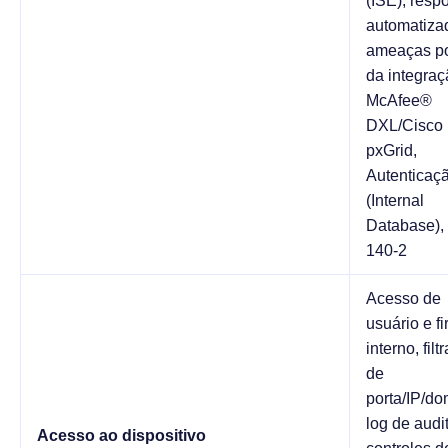
(ISE), resp
automatiza
ameaças po
da integra
McAfee®
DXL/Cisco
pxGrid,
Autenticaçã
(Internal
Database),
140-2
Acesso de
usuário e fi
interno, fil
de
porta/IP/do
log de audit
Acesso ao dispositivo