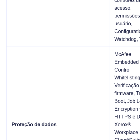
controles d
acesso,
permissões
usuário,
Configurati
Watchdog,
McAfee
Embedded
Control
Whitelisting
Verificação
firmware, T
Boot, Job L
Encryption 
HTTPS e Dr
Proteção de dados
Xerox®
Workplace