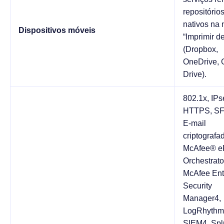
repositório
nativos na
Dispositivos móveis
“Imprimir d
(Dropbox,
OneDrive, 
Drive).
802.1x, IPs
HTTPS, SF
E-mail
criptografa
McAfee® eP
Orchestrato
McAfee Ent
Security
Manager4,
LogRhythm
SIEM4, Spl