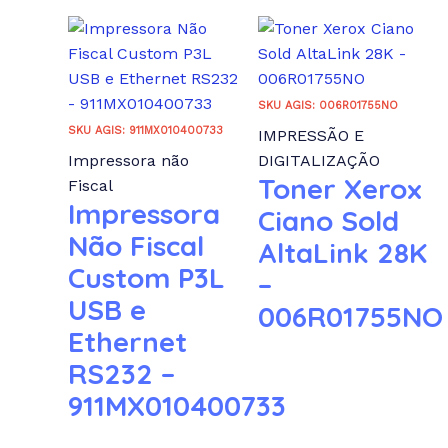
SKU AGIS: 006R01755NO
SKU AGIS: 911MX010400733
IMPRESSÃO E
Impressora não
DIGITALIZAÇÃO
Toner Xerox
Fiscal
Impressora
Ciano Sold
Não Fiscal
AltaLink 28K
Custom P3L
–
USB e
006R01755NO
Ethernet
RS232 –
911MX010400733