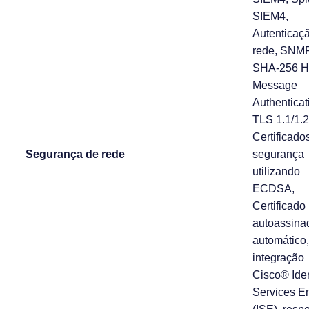
SIEM4,
Autenticaç
rede, SNM
SHA-256 H
Message
Authenticat
TLS 1.1/1.2
Certificado
Segurança de rede
segurança
utilizando
ECDSA,
Certificado
autoassina
automático,
integração
Cisco® Iden
Services E