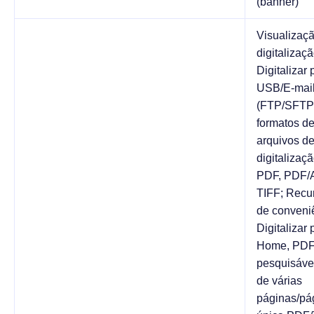
(banner)
Visualizaç
digitalizaçã
Digitalizar 
USB/E-mai
(FTP/SFTP
formatos d
arquivos d
digitalizaçã
PDF, PDF/A
TIFF; Recu
de conveni
Digitalizar 
Home, PD
pesquisáve
de várias
páginas/pá