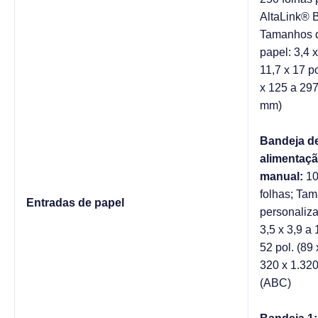
AltaLink® 
Tamanhos 
papel: 3,4 x
11,7 x 17 po
x 125 a 297
mm)
Bandeja d
alimentaç
manual:
10
folhas; Ta
Entradas de papel
personaliz
3,5 x 3,9 a 
52 pol. (89 
320 x 1.32
(ABC)