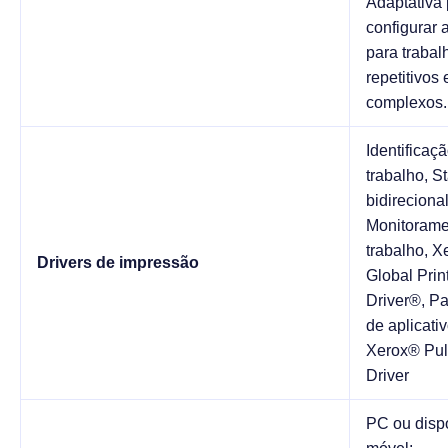
Adaptativa
configurar 
para trabal
repetitivos 
complexos.
Identificaç
trabalho, S
bidirecional
Monitorame
trabalho, 
Drivers de impressão
Global Prin
Driver®, P
de aplicativ
Xerox® Pull
Driver
PC ou dispo