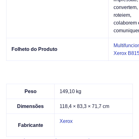
convertem,
roteiem,
colaborem 
comunique
Multifuncio
Folheto do Produto
Xerox B81
Peso
149,10 kg
Dimensões
118,4 × 83,3 × 71,7 cm
Xerox
Fabricante