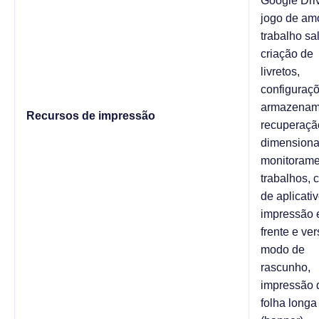
Google Driv
jogo de amo
trabalho sa
criação de
livretos,
configuraç
armazenam
Recursos de impressão
recuperaçã
dimensiona
monitorame
trabalhos, 
de aplicativ
impressão
frente e ver
modo de
rascunho,
impressão 
folha longa