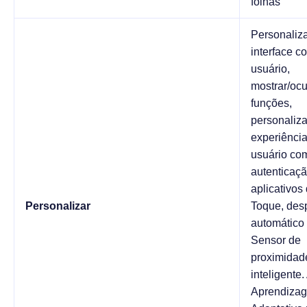
folhas
Personaliza
interface c
usuário,
mostrar/ocu
funções,
personaliza
experiênci
usuário co
autenticaçã
aplicativos
Personalizar
Toque, desp
automático
Sensor de
proximidad
inteligente.
Aprendiza