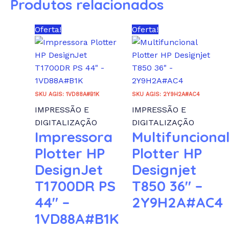
Produtos relacionados
Oferta!
Oferta!
SKU AGIS: 1VD88A#B1K
SKU AGIS: 2Y9H2A#AC4
IMPRESSÃO E
IMPRESSÃO E
DIGITALIZAÇÃO
DIGITALIZAÇÃO
Impressora
Multifunciona
Plotter HP
Plotter HP
DesignJet
Designjet
T1700DR PS
T850 36″ –
44″ –
2Y9H2A#AC4
1VD88A#B1K