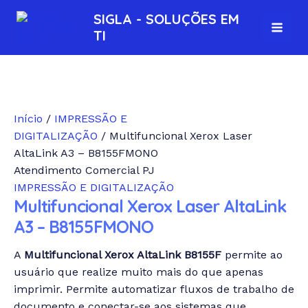
Ir
MAI
SIGLA - SOLUÇÕES EM
para
TI
MEN
o
conteúdo
Início
/
IMPRESSÃO E
DIGITALIZAÇÃO
/ Multifuncional Xerox Laser
AltaLink A3 – B8155FMONO
Atendimento Comercial PJ
IMPRESSÃO E DIGITALIZAÇÃO
Multifuncional Xerox Laser AltaLink
A3 – B8155FMONO
A
Multifuncional Xerox AltaLink B8155F
permite ao
usuário que realize muito mais do que apenas
imprimir. Permite automatizar fluxos de trabalho de
documento e conectar-se aos sistemas que