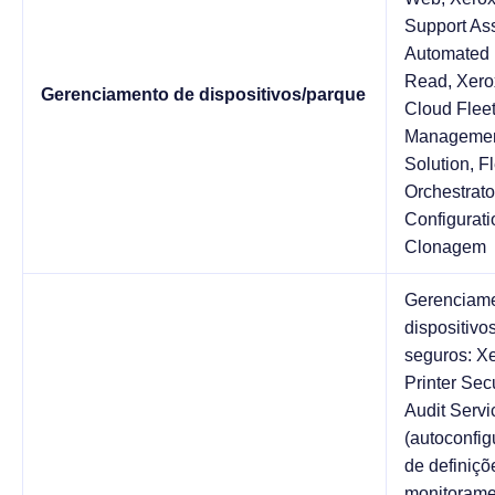
Support Ass
Automated 
Read, Xer
Gerenciamento de dispositivos/parque
Cloud Flee
Manageme
Solution, F
Orchestrato
Configurati
Clonagem
Gerenciame
dispositivo
seguros: X
Printer Secu
Audit Servi
(autoconfi
de definiçõ
monitorame