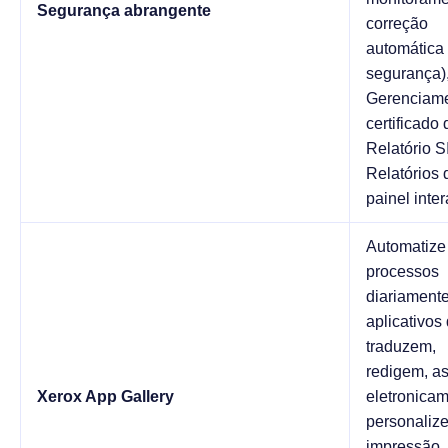
Segurança abrangente
correção
automática
segurança)
Gerenciame
certificado d
Relatório 
Relatórios 
painel inter
Automatize
processos
diariament
aplicativos
traduzem,
redigem, a
Xerox App Gallery
eletronicam
personaliz
impressão,