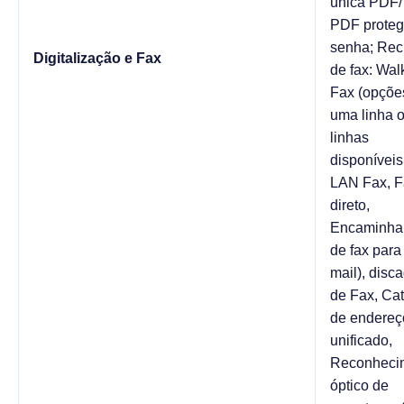
única PDF/
PDF proteg
senha; Rec
Digitalização e Fax
de fax: Wal
Fax (opçõe
uma linha 
linhas
disponíveis,
LAN Fax, F
direto,
Encaminha
de fax para
mail), dis
de Fax, Ca
de endereç
unificado,
Reconheci
óptico de