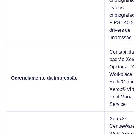
criptografa
Dados
criptografa
FIPS 140-
drivers de
impressão
Contabilid
padrão Xer
Opcional: 
Workplace
Gerenciamento da impressão
Suite/Cloud
Xerox® Virt
Print Mana
Service
Xerox®
CentreWar
Web, Xero