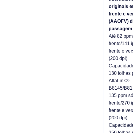
originais 
frente e ve
(AAOFV) d
passagem 
Até 82 ppm
frente/141 
frente e ve
(200 dpi).
Capacidade
130 folhas 
AltaLink®
B8145/B815
135 ppm s
frente/270 
frente e ve
(200 dpi).
Capacidad
250 folhas 