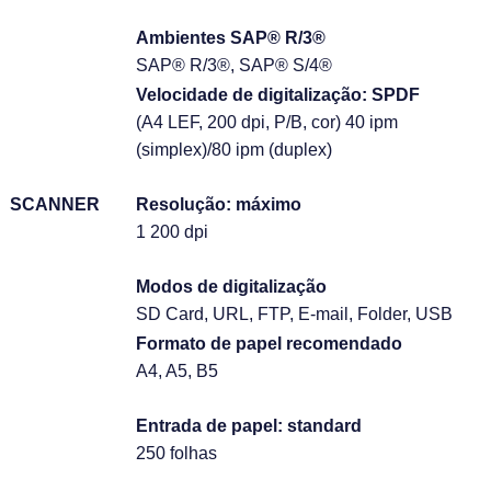
Ambientes SAP®
R/3®
SAP® R/3®, SAP® S/4®
Velocidade de digitalização: SPDF
(A4 LEF, 200 dpi, P/B, cor)
40 ipm
(simplex)/80 ipm (duplex)
SCANNER
Resolução: máximo
1 200 dpi
Modos de digitalização
SD Card, URL, FTP, E-mail, Folder, USB
Formato de papel recomendado
A4, A5, B5
Entrada de papel: standard
250 folhas