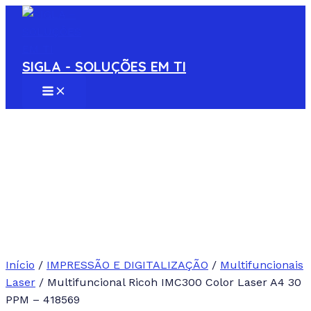
MAIN
Ir
MENU
para
o
conteúdo
SIGLA - SOLUÇÕES EM TI
Início
/
IMPRESSÃO E DIGITALIZAÇÃO
/
Multifuncionais
Laser
/ Multifuncional Ricoh IMC300 Color Laser A4 30
PPM – 418569