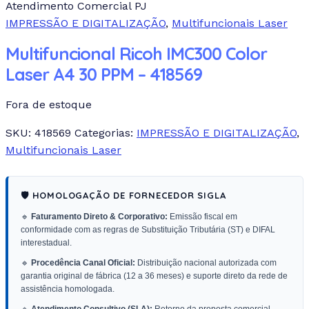
Atendimento Comercial PJ
IMPRESSÃO E DIGITALIZAÇÃO
,
Multifuncionais Laser
Multifuncional Ricoh IMC300 Color
Laser A4 30 PPM – 418569
Fora de estoque
SKU:
418569
Categorias:
IMPRESSÃO E DIGITALIZAÇÃO
,
Multifuncionais Laser
🛡️ HOMOLOGAÇÃO DE FORNECEDOR SIGLA
🔹
Faturamento Direto & Corporativo:
Emissão fiscal em
conformidade com as regras de Substituição Tributária (ST) e DIFAL
interestadual.
🔹
Procedência Canal Oficial:
Distribuição nacional autorizada com
garantia original de fábrica (12 a 36 meses) e suporte direto da rede de
assistência homologada.
🔹
Atendimento Consultivo (SLA):
Retorno da proposta comercial