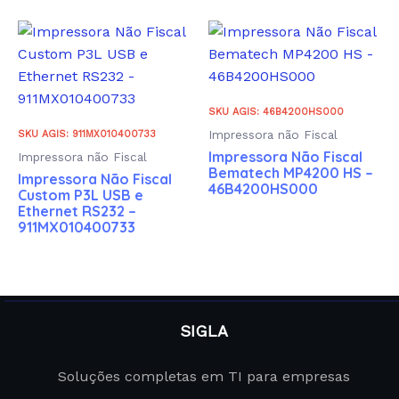
SKU AGIS: 46B4200HS000
Impressora não Fiscal
SKU AGIS: 911MX010400733
Impressora Não Fiscal
Impressora não Fiscal
Bematech MP4200 HS –
Impressora Não Fiscal
46B4200HS000
Custom P3L USB e
Ethernet RS232 –
911MX010400733
SIGLA
Soluções completas em TI para empresas