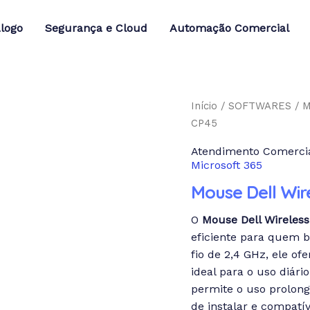
logo
Segurança e Cloud
Automação Comercial
Início
/
SOFTWARES
/
M
CP45
Atendimento Comercia
Microsoft 365
Mouse Dell Wi
O
Mouse Dell Wirele
eficiente para quem 
fio de 2,4 GHz, ele o
ideal para o uso diár
permite o uso prolong
de instalar e compatív