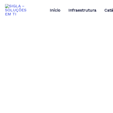
Ir
para
Início
Infraestrutura
Catá
o
conteúdo