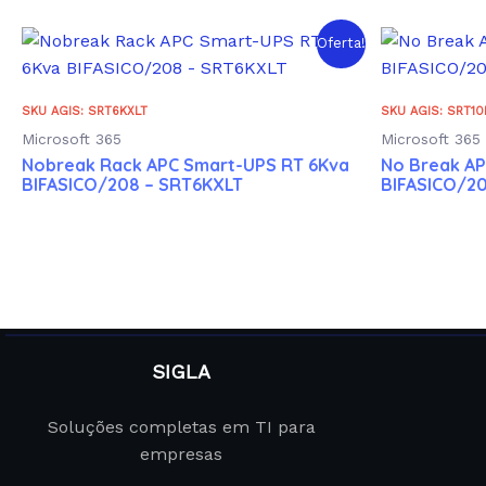
Oferta!
SKU AGIS: SRT6KXLT
SKU AGIS: SRT10
Microsoft 365
Microsoft 365
Nobreak Rack APC Smart-UPS RT 6Kva
No Break A
BIFASICO/208 – SRT6KXLT
BIFASICO/2
SIGLA
Soluções completas em TI para
empresas