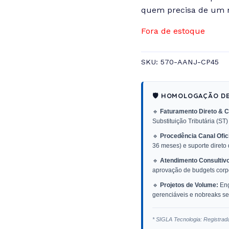
quem precisa de um mo
Fora de estoque
SKU:
570-AANJ-CP45
🛡️ HOMOLOGAÇÃO D
🔹
Faturamento Direto & C
Substituição Tributária (ST)
🔹
Procedência Canal Ofici
36 meses) e suporte direto
🔹
Atendimento Consultivo
aprovação de budgets corpo
🔹
Projetos de Volume:
Eng
gerenciáveis e nobreaks sen
* SIGLA Tecnologia: Registrad