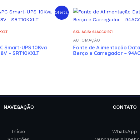
Oferta!
KXLT
SKU AGIS: 94ACC0197I
AUTOMAÇÃO
PC Smart-UPS 10Kva
Fonte de Alimentação Data
08V – SRT10KXLT
Berço e Carregador – 94A
NAVEGAÇÃO
CONTATO
Início
WhatsApp
Soluções
vendas@siglanet.