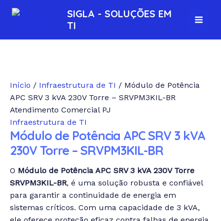
Ir
MAI
SIGLA - SOLUÇÕES EM
para
TI
MEN
o
conteúdo
Início
/
Infraestrutura de TI
/ Módulo de Potência
APC SRV 3 kVA 230V Torre – SRVPM3KIL-BR
Atendimento Comercial PJ
Infraestrutura de TI
Módulo de Potência APC SRV 3 kVA
230V Torre – SRVPM3KIL-BR
O
Módulo de Potência APC SRV 3 kVA 230V Torre
SRVPM3KIL-BR
, é uma solução robusta e confiável
para garantir a continuidade de energia em
sistemas críticos. Com uma capacidade de 3 kVA,
ele oferece proteção eficaz contra falhas de energia,