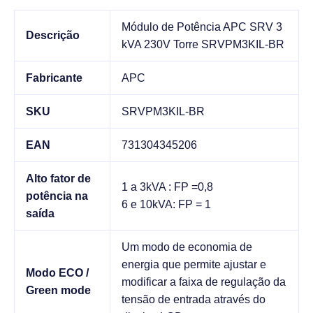
Módulo de Potência APC SRV 3
Descrição
kVA 230V Torre SRVPM3KIL-BR
Fabricante
APC
SKU
SRVPM3KIL-BR
EAN
731304345206
Alto fator de
1 a 3kVA : FP =0,8
potência na
6 e 10kVA: FP = 1
saída
Um modo de economia de
energia que permite ajustar e
Modo ECO /
modificar a faixa de regulação da
Green mode
tensão de entrada através do