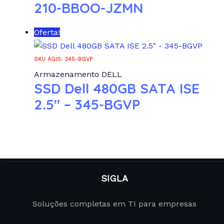
210-BBOO-JZMN
Oferta!
SKU AGIS: 345-BGVP
Armazenamento DELL
SSD Dell 480GB SATA ISE
2.5″ – 345-BGVP
SIGLA
Soluções completas em TI para empresas