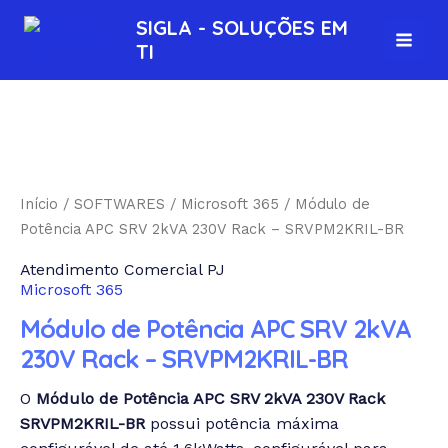
Ir
MAI
SIGLA - SOLUÇÕES EM
para
TI
MEN
o
conteúdo
Início
/
SOFTWARES
/
Microsoft 365
/ Módulo de
Potência APC SRV 2kVA 230V Rack – SRVPM2KRIL-BR
Atendimento Comercial PJ
Microsoft 365
Módulo de Potência APC SRV 2kVA
230V Rack – SRVPM2KRIL-BR
O
Módulo de Potência APC SRV 2kVA 230V Rack
SRVPM2KRIL-BR
possui potência máxima