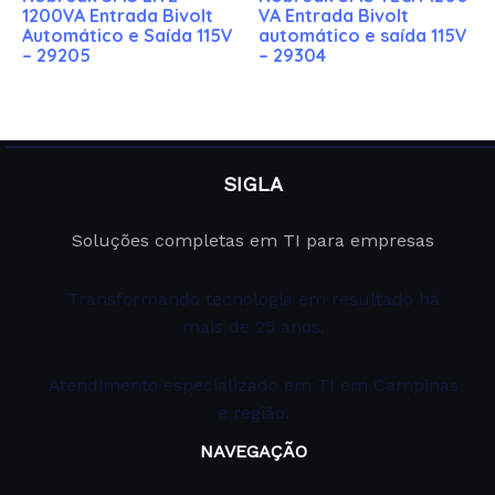
1200VA Entrada Bivolt
VA Entrada Bivolt
Automático e Saída 115V
automático e saída 115V
– 29205
– 29304
SIGLA
Soluções completas em TI para empresas
Transformando tecnologia em resultado há
mais de 25 anos.
Atendimento especializado em TI em Campinas
e região.
NAVEGAÇÃO