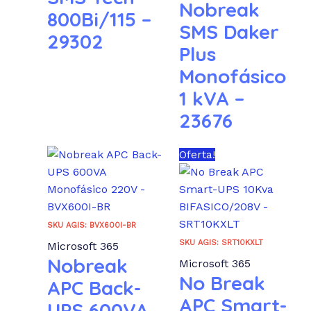
Nobreak
800Bi/115 –
SMS Daker
29302
Plus
Monofásico
1 kVA –
23676
Oferta!
SKU AGIS: BVX600I-BR
SKU AGIS: SRT10KXLT
Microsoft 365
Nobreak
Microsoft 365
No Break
APC Back-
APC Smart-
UPS 600VA