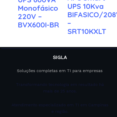
UPS 10Kva
Monofásico
BIFASICO/208
220V –
–
BVX600I-BR
SRT10KXLT
SIGLA
Soluções completas em TI para empresas
Transformando tecnologia em resultado há
mais de 25 anos.
Atendimento especializado em TI em Campinas
e região.