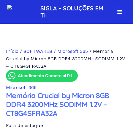
Ir
MAI
SIGLA - SOLUÇÕES EM
para
TI
MEN
o
conteúdo
Início
/
SOFTWARES
/
Microsoft 365
/ Memória
Crucial by Micron 8GB DDR4 3200MHz SODIMM 1.2V
– CT8G4SFRA32A
Atendimento Comercial PJ
Microsoft 365
Memória Crucial by Micron 8GB
DDR4 3200MHz SODIMM 1.2V –
CT8G4SFRA32A
Fora de estoque