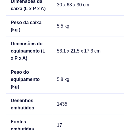
Dimensões da
30 x 63 x 30 cm
caixa (L x P x A)
Peso da caixa
5,5 kg
(kg.)
Dimensões do
equipamento (L
53.1 x 21.5 x 17.3 cm
x P x A)
Peso do
equipamento
5,8 kg
(kg)
Desenhos
1435
embutidos
Fontes
17
embutidas