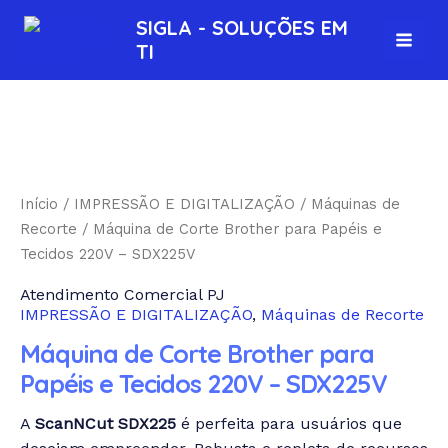
Ir
MAI
SIGLA - SOLUÇÕES EM
para
TI
MEN
o
conteúdo
Início
/
IMPRESSÃO E DIGITALIZAÇÃO
/
Máquinas de
Recorte
/ Máquina de Corte Brother para Papéis e
Tecidos 220V – SDX225V
Atendimento Comercial PJ
IMPRESSÃO E DIGITALIZAÇÃO
,
Máquinas de Recorte
Máquina de Corte Brother para
Papéis e Tecidos 220V – SDX225V
A
ScanNCut SDX225
é perfeita para usuários que