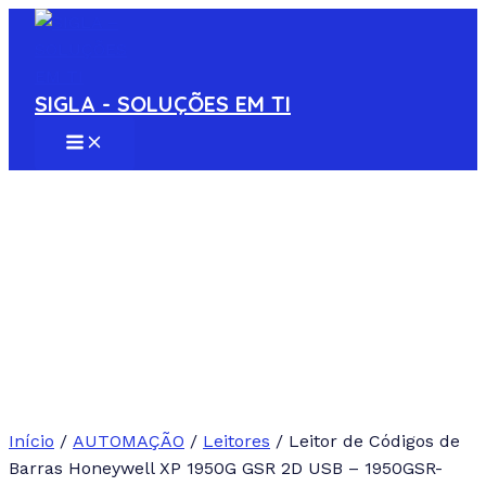
MAIN
Ir
MENU
para
o
conteúdo
SIGLA - SOLUÇÕES EM TI
Início
/
AUTOMAÇÃO
/
Leitores
/ Leitor de Códigos de
Barras Honeywell XP 1950G GSR 2D USB – 1950GSR-