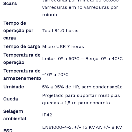
Scans
varreduras em 10 varreduras por
minuto
Tempo de
operação por
Total 84.0 horas
carga
Tempo de carga
Micro USB 7 horas
Temperatura de
Leitor: 0° a 50°C – Berço: 0° a 40°C
operação
Temperatura de
-40° a 70°C
armazenamento
Umidade
5% a 95% de HR, sem condensação
Projetado para suportar múltiplas
Queda
quedas a 1,5 m para concreto
Selagem
IP42
ambiental
EN61000-4-2, +/- 15 KV Ar, +/- 8 KV
ESD