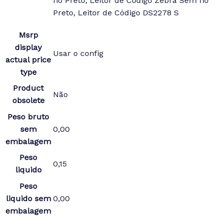
fio Preto, Leitor de Código Zebra Sem fio
Preto, Leitor de Código DS2278 S
Msrp
display
Usar o config
actual price
type
Product
Não
obsolete
Peso bruto
sem
0,00
embalagem
Peso
0,15
liquido
Peso
liquido sem
0,00
embalagem