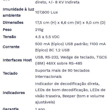
direto, +/- 8 KV Indireta
Imunidade à luz
107,600 Lux
ambiente
Dimensões
17,5 cm (H) x 6,6 cm (W) x 9,0 cm (D)
Peso
215g
Tensão
4.5 a 5.5 VDC
500 mA (típico) USB padrão; 1100 mA
Corrente
(típico) BC 1.2 USB
USB, RS-232, Wedge de teclado, TGCS
Interfaces Host
(IBM) 46XX sobre RS-485
Suporta mais de 90 teclados
Teclado
internacionais
Indicador de decodificação direta,
LEDs de bom decodificação, LEDs de
Indicadores
visão traseira, Beeper (tom e volume
ajustáveis)
Garantia
1 ano.