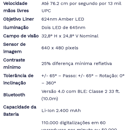
Velocidade
Até 76.2 cm por segundo por 13 mil
mãos livres
UPC
Objetivo Liner
624nm Amber LED
Iluminação
Dois LED de 645nm
Campo de visão
32,8° H x 24,8° V Nominal
Sensor de
640 x 480 pixels
imagem
Contraste
25% diferença mínima refletiva
mínimo
Tolerância de
+/- 65° – Passo: +/- 65° – Rotação: 0°
inclinação
– 360°
Versão 4.0 com BLE: Classe 2 33 ft.
Bluetooth
(10.0m)
Capacidade da
Li-Ion 2.400 mAh
Bateria
110.000 digitalizações em 60
varreduras por minuto ou 50.000