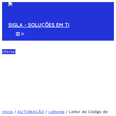
MAIN
Ir
Leitor
MENU
para
de
o
Código
conteúdo
de
SIGLA - SOLUÇÕES EM TI
Barras
Zebra
DS2278
Sem
Oferta!
fio
1D
e
2D
-
DS2278-
SR7U2100PRW
quantidade
Início
/
AUTOMAÇÃO
/
Leitores
/ Leitor de Código de