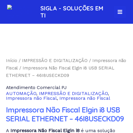
Ir
MAI
SIGLA - SOLUÇÕES EM
para
TI
MEN
o
conteúdo
Impressora
Não
Fiscal
Elgin
Início
/
IMPRESSÃO E DIGITALIZAÇÃO
/
Impressora não
i8
Fiscal
/ Impressora Não Fiscal Elgin i8 USB SERIAL
USB
ETHERNET – 46I8USECKD09
SERIAL
Atendimento Comercial PJ
ETHERNET
AUTOMAÇÃO
,
IMPRESSÃO E DIGITALIZAÇÃO
,
-
Impressora não Fiscal
,
Impressora não Fiscal
46I8USECKD09
Impressora Não Fiscal Elgin i8 USB
quantidade
SERIAL ETHERNET – 46I8USECKD09
A
Impressora Não Fiscal Elgin i8
é uma solução