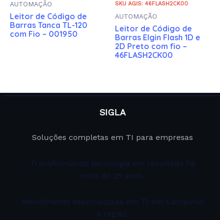
AUTOMAÇÃO
SKU AGIS: 46FLASH2CK00
Leitor de Código de
AUTOMAÇÃO
Barras Tanca TL-120
Leitor de Código de
com Fio – 001950
Barras Elgin Flash 1D e
2D Preto com fio –
46FLASH2CK00
SIGLA
Soluções completas em TI para empresas
Transformando tecnologia em resultado há
mais de 25 anos.
Atendimento especializado em TI em Campinas
e região.