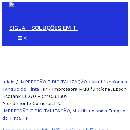
MAIN
Ir
MENU
para
o
conteúdo
SIGLA - SOLUÇÕES EM TI
Início
/
IMPRESSÃO E DIGITALIZAÇÃO
/
Multifuncionais
Tanque de Tinta HP
/ Impressora Multifuncional Epson
EcoTank L6270 – C11CJ61302
Atendimento Comercial PJ
IMPRESSÃO E DIGITALIZAÇÃO
,
Multifuncionais Tanque
de Tinta HP