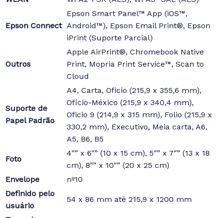
Epson Smart Panel™ App (iOS™,
Epson Connect
Android™), Epson Email Print®, Epson
iPrint (Suporte Parcial)
Apple AirPrint®, Chromebook Native
Outros
Print, Mopria Print Service™, Scan to
Cloud
A4, Carta, Oficio (215,9 x 355,6 mm),
Ofício-México (215,9 x 340,4 mm),
Suporte de
Oficio 9 (214,9 x 315 mm), Folio (215,9 x
Papel Padrão
330,2 mm), Executivo, Meia carta, A6,
A5, B6, B5
4″” x 6″” (10 x 15 cm), 5″” x 7″” (13 x 18
Foto
cm), 8″” x 10″” (20 x 25 cm)
Envelope
nº10
Definido pelo
54 x 86 mm até 215,9 x 1200 mm
usuário