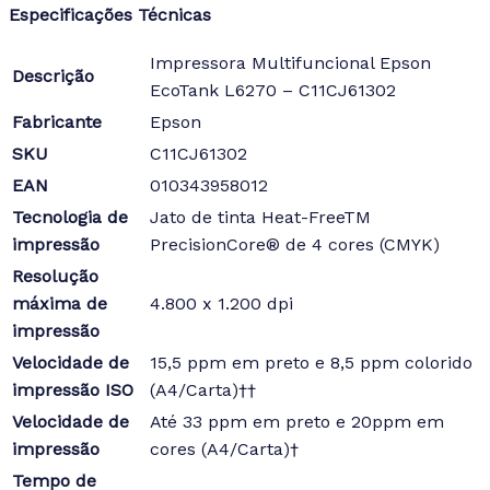
Especificações Técnicas
Impressora Multifuncional Epson
Descrição
EcoTank L6270 – C11CJ61302
Fabricante
Epson
SKU
C11CJ61302
EAN
010343958012
Tecnologia de
Jato de tinta Heat-FreeTM
impressão
PrecisionCore® de 4 cores (CMYK)
Resolução
máxima de
4.800 x 1.200 dpi
impressão
Velocidade de
15,5 ppm em preto e 8,5 ppm colorido
impressão ISO
(A4/Carta)††
Velocidade de
Até 33 ppm em preto e 20ppm em
impressão
cores (A4/Carta)†
Tempo de