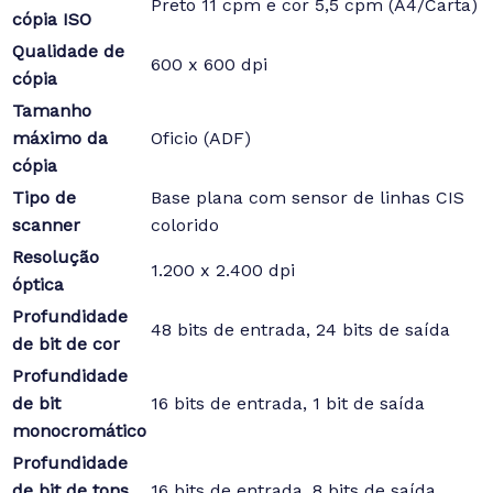
Preto 11 cpm e cor 5,5 cpm (A4/Carta)
cópia ISO
Qualidade de
600 x 600 dpi
cópia
Tamanho
máximo da
Oficio (ADF)
cópia
Tipo de
Base plana com sensor de linhas CIS
scanner
colorido
Resolução
1.200 x 2.400 dpi
óptica
Profundidade
48 bits de entrada, 24 bits de saída
de bit de cor
Profundidade
de bit
16 bits de entrada, 1 bit de saída
monocromático
Profundidade
de bit de tons
16 bits de entrada, 8 bits de saída