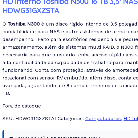
HD Interno Toshiba N300 16 TB 3,5′ NAS
HDWG31GXZSTA
O
Toshiba N300
é um disco rígido interno de 3,5 polega
confiabilidade para NAS e outros sistemas de armazen
desempenho. Feito para escritórios residenciais e pequ
armazenamento, além de sistemas multi RAID, o N300 f
necessária para que o usuário tenha acesso rápido aos 
alta confiabilidade da capacidade de trabalho para man
funcionando. Conta com proteção, através do amorteced
rotacional com sensor RV embutido, além disso, conta c
avançada, aguentando até 8 compartimentos de unidade
TB.
Fora de estoque
SKU:
HDWG31GXZSTAI
Categorias:
Computadores
,
HD In