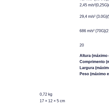
2,45 m/s²{0,25G}
29,4 m/s² {3.0G}
686 m/s² {70G}(2
20
Altura (máximo
Comprimento (
Largura (máxim
Peso (máximo e
0,72 kg
17 × 12 × 5 cm