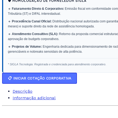
🛡️ HOMOLOGAÇÃO DE FORNECEDOR SIGLA
🔹
Faturamento Direto & Corporativo:
Emissão fiscal em conformidade com 
Tributária (ST) e DIFAL interestadual.
🔹
Procedência Canal Oficial:
Distribuição nacional autorizada com garantia 
meses) e suporte direto da rede de assistência homologada.
🔹
Atendimento Consultivo (SLA):
Retorno da proposta comercial estrutura
aprovação de budgets corporativos.
🔹
Projetos de Volume:
Engenharia dedicada para dimensionamento de racks
gerenciáveis e nobreaks senoidais de alta potência.
* SIGLA Tecnologia: Registrada e credenciada para atendimento corporativo.
📋 INICIAR COTAÇÃO CORPORATIVA
Descrição
Informação adicional