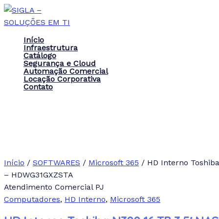
Ir
para
o
Início
conteúdo
Infraestrutura
Catálogo
Segurança e Cloud
Automação Comercial
Locação Corporativa
Contato
Início
/
SOFTWARES
/
Microsoft 365
/ HD Interno Toshiba
– HDWG31GXZSTA
Atendimento Comercial PJ
Computadores
,
HD Interno
,
Microsoft 365