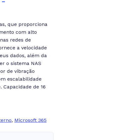
 –
das, que proporciona
amento com alto
enas redes de
ornece a velocidade
seus dados, além da
ter o sistema NAS
or de vibração
om escalabilidade
. Capacidade de 16
terno
,
Microsoft 365