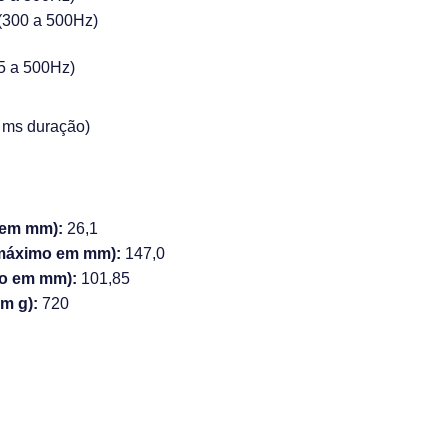
(300 a 500Hz)
(5 a 500Hz)
 ms duração)
 em mm):
26,1
máximo em mm):
147,0
o em mm):
101,85
m g):
720