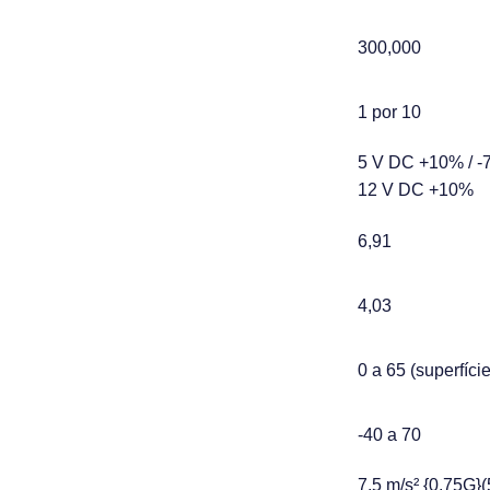
300,000
1 por 10
5 V DC +10% / -
12 V DC +10%
6,91
4,03
0 a 65 (superfície
-40 a 70
7,5 m/s² {0,75G}