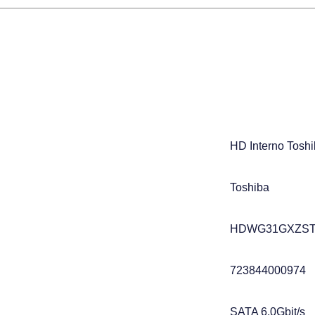
HD Interno Tosh
Toshiba
HDWG31GXZST
723844000974
SATA 6.0Gbit/s