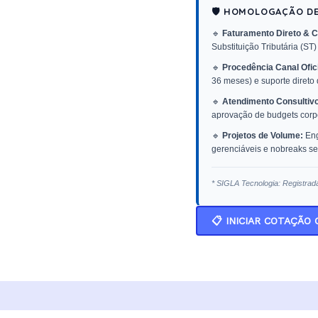
🛡️ HOMOLOGAÇÃO D
🔹
Faturamento Direto & C
Substituição Tributária (ST)
🔹
Procedência Canal Ofici
36 meses) e suporte direto
🔹
Atendimento Consultivo
aprovação de budgets corpo
🔹
Projetos de Volume:
Eng
gerenciáveis e nobreaks sen
* SIGLA Tecnologia: Registrad
📋 INICIAR COTAÇÃO