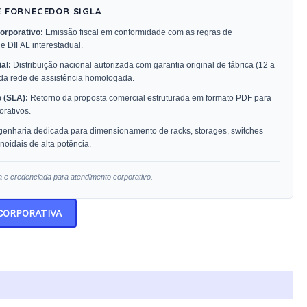
E FORNECEDOR SIGLA
orporativo:
Emissão fiscal em conformidade com as regras de
 e DIFAL interestadual.
al:
Distribuição nacional autorizada com garantia original de fábrica (12 a
 da rede de assistência homologada.
 (SLA):
Retorno da proposta comercial estruturada em formato PDF para
rativos.
enharia dedicada para dimensionamento de racks, storages, switches
oidais de alta potência.
a e credenciada para atendimento corporativo.
 CORPORATIVA