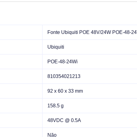
Fonte Ubiquiti POE 48V/24W POE-48-24
Ubiquiti
POE-48-24Wi
810354021213
92 x 60 x 33 mm
158.5 g
48VDC @ 0.5A
Não