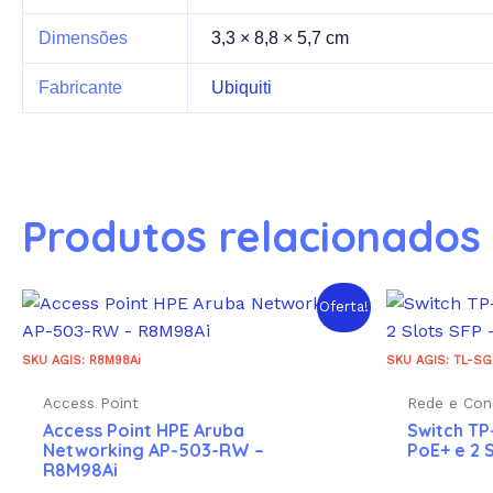
Dimensões
3,3 × 8,8 × 5,7 cm
Fabricante
Ubiquiti
Produtos relacionados
Oferta!
SKU AGIS: R8M98Ai
SKU AGIS: TL-SG
Access Point
Rede e Con
Access Point HPE Aruba
Switch TP
Networking AP-503-RW –
PoE+ e 2 
R8M98Ai