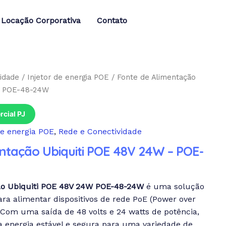
Locação Corporativa
Contato
idade
/
Injetor de energia POE
/ Fonte de Alimentação
– POE-48-24W
cial PJ
de energia POE
,
Rede e Conectividade
ntação Ubiquiti POE 48V 24W – POE-
ão Ubiquiti POE 48V 24W POE-48-24W
é uma solução
para alimentar dispositivos de rede PoE (Power over
. Com uma saída de 48 volts e 24 watts de potência,
a energia estável e segura para uma variedade de