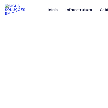
Ir
para
Início
Infraestrutura
Catá
o
conteúdo